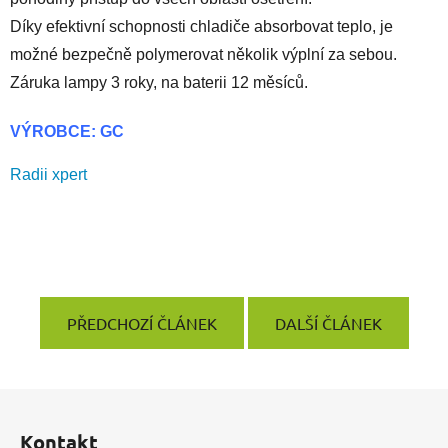
Díky efektivní schopnosti chladiče absorbovat teplo, je
možné bezpečně polymerovat několik výplní za sebou.
Záruka lampy 3 roky, na baterii 12 měsíců.
VÝROBCE: GC
Radii xpert
PŘEDCHOZÍ ČLÁNEK
DALŠÍ ČLÁNEK
Z
á
Kontakt