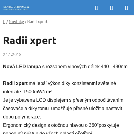
Přejít
Hledat
NÁKUP
na
KOŠÍK
obsah
Domů
/
Novinky
/
Radii xpert
Radii xpert
24.1.2018
Nová LED lampa
s rozsahem vlnových délek 440 - 480nm.
Radii xpert
má lepší výkon díky konzistentní světelné
intenzitě 1500mW/cm².
Je je vybavena LCD displejem s přesným odpočítáváním
časovače a díky tomu umožňuje přesně uložit a nastavit
dobu polymerace.
Ergonomický design s otočnou hlavou o 360°poskytuje
pohodlný přístup do všech oblastí ošetření.