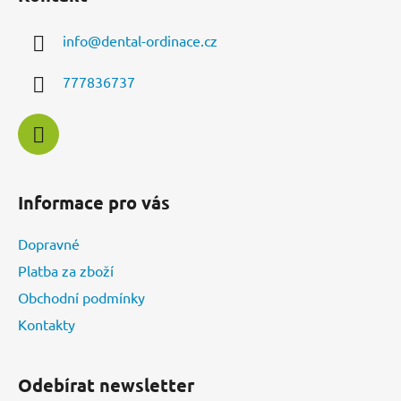
p
a
info
@
dental-ordinace.cz
t
í
777836737
Informace pro vás
Dopravné
Platba za zboží
Obchodní podmínky
Kontakty
Odebírat newsletter