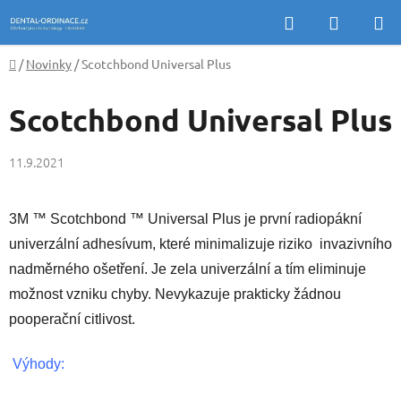
Přejít
Hledat
NÁKUP
na
KOŠÍK
obsah
Domů
/
Novinky
/
Scotchbond Universal Plus
Scotchbond Universal Plus
11.9.2021
3M ™ Scotchbond ™ Universal Plus je první radiopákní
univerzální adhesívum, které minimalizuje riziko invazivního
nadměrného ošetření. Je zela univerzální a tím eliminuje
možnost vzniku chyby. Nevykazuje prakticky žádnou
pooperační citlivost.
Výhody: