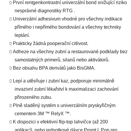
První rentgenkontrastní univerzální bond snižující riziko
nesprávné diagnostiky RTG .
Univerzální adhesivum vhodné pro všechny indikace
přímého i nepřímého bondování a všechny techniky
leptání.
Prakticky žádná pooperační citlivost.
Adheze na všechny zubní a restaurované podklady bez
samostatných primerů, silanů nebo aktivátorů.
Bez obsahu BPA derivátů jako BisGMA.
Lepí a utěsňuje i zubní kaz, podporuje minimálně
invazivní zubní lékařství k maximalizaci zachování
přirozeného zubu.
Plně sladěný systém s univerzálním pryskyřičným
cementem 3M ™ RelyX ™.
K dispozici v efektivní flip-top lahvičce (až 200
aplikací) nebo jednotkové dávce Promt L Pop pro