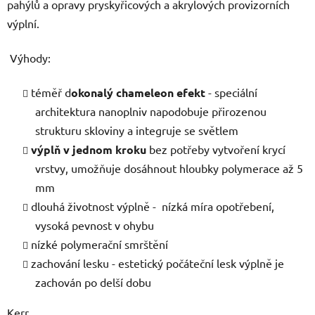
pahýlů a opravy pryskyřicových a akrylových provizorních
výplní.
Výhody:
téměř d
okonalý chameleon efekt
- speciální
architektura nanoplniv napodobuje přirozenou
strukturu skloviny a integruje se světlem
výplň v jednom kroku
bez potřeby vytvoření krycí
vrstvy, umožňuje dosáhnout hloubky polymerace až 5
mm
dlouhá životnost výplně - nízká míra opotřebení,
vysoká pevnost v ohybu
nízké polymerační smrštění
zachování lesku - estetický počáteční lesk výplně je
zachován po delší dobu
Kerr