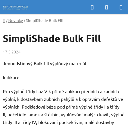
Přejít
Hledat
NÁKUP
na
KOŠÍK
obsah
Domů
/
Novinky
/
SimpliShade Bulk Fill
SimpliShade Bulk Fill
17.5.2024
Jenoodstínový Bulk fill výplňový materiál
Indikace:
Pro výplně třídy I až V k přímé aplikaci předních a zadních
výplní, k dostavbám zubních pahýlů a k opravám defektů ve
výplních.
Podkladová báze pod přímé výplně třídy I a třídy
II, pečetidlo jamek a štěrbin, vyplňování malých kavit, výplně
třídy III a třídy IV, blokování podsekřivin, malé dostavby