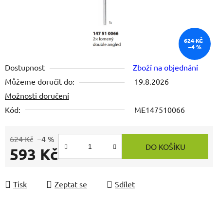
624 KČ
–4 %
Dostupnost
Zboží na objednání
Můžeme doručit do:
19.8.2026
Možnosti doručení
Kód:
ME147510066
624 Kč
–4 %
DO KOŠÍKU
593 Kč
Měrná cena:
Tisk
Zeptat se
Sdílet