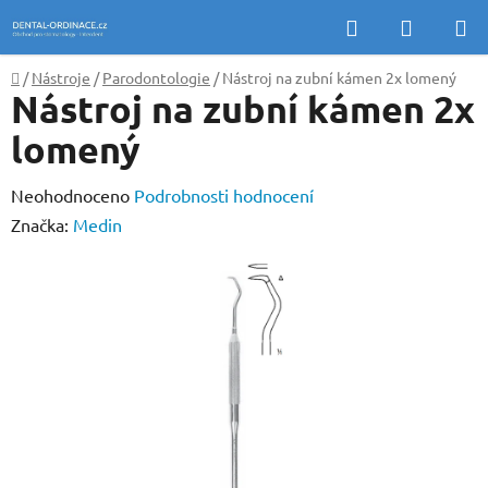
Přejít
Hledat
NÁKUP
na
KOŠÍK
obsah
Domů
/
Nástroje
/
Parodontologie
/
Nástroj na zubní kámen 2x lomený
Nástroj na zubní kámen 2x
lomený
Průměrné
Neohodnoceno
Podrobnosti hodnocení
hodnocení
Značka:
Medin
produktu
je
0,0
z
5
hvězdiček.