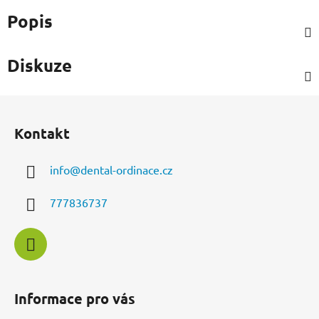
Popis
Diskuze
Z
á
Kontakt
p
a
info
@
dental-ordinace.cz
t
í
777836737
Informace pro vás