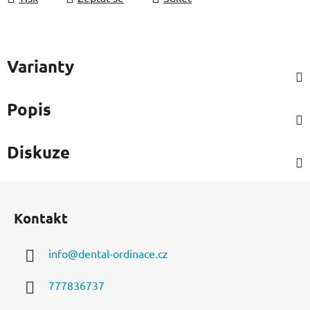
Varianty
Popis
Diskuze
Z
á
Kontakt
p
a
info
@
dental-ordinace.cz
t
í
777836737