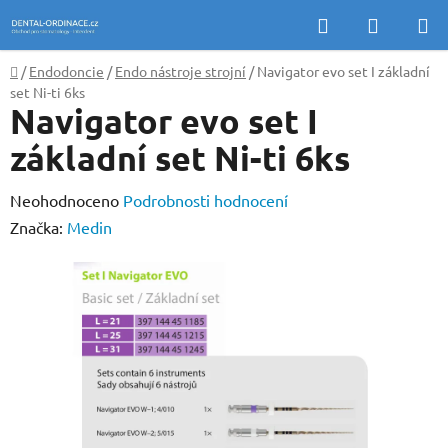
Přejít
Hledat
NÁKUP
na
KOŠÍK
obsah
Domů
/
Endodoncie
/
Endo nástroje strojní
/
Navigator evo set I základní
set Ni-ti 6ks
Navigator evo set I
základní set Ni-ti 6ks
Průměrné
Neohodnoceno
Podrobnosti hodnocení
hodnocení
Značka:
Medin
produktu
je
0,0
z
5
hvězdiček.