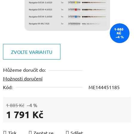
1 885
KČ
–4 %
ZVOLTE VARIANTU
Můžeme doručit do:
Možnosti doručení
Kód:
ME144451185
1 885 Kč
–4 %
1 791 Kč
Měrná cena:
Tisk
Zeptat se
Sdílet