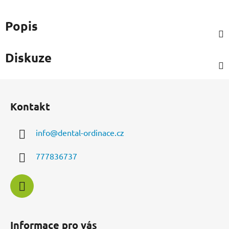
Popis
Diskuze
Z
á
Kontakt
p
a
info
@
dental-ordinace.cz
t
í
777836737
Informace pro vás