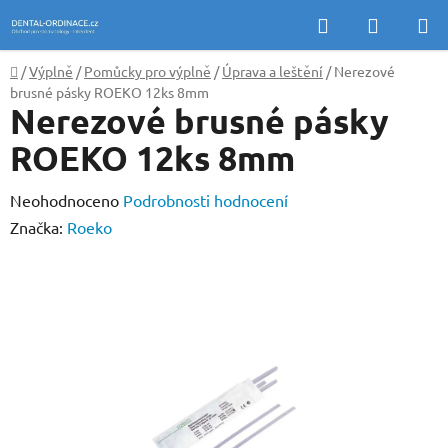
Přejít
Hledat
NÁKUP
na
KOŠÍK
obsah
Domů
/
Výplně
/
Pomůcky pro výplně
/
Úprava a leštění
/
Nerezové
brusné pásky ROEKO 12ks 8mm
Nerezové brusné pásky
ROEKO 12ks 8mm
Průměrné
Neohodnoceno
Podrobnosti hodnocení
hodnocení
Značka:
Roeko
produktu
je
0,0
z
5
hvězdiček.