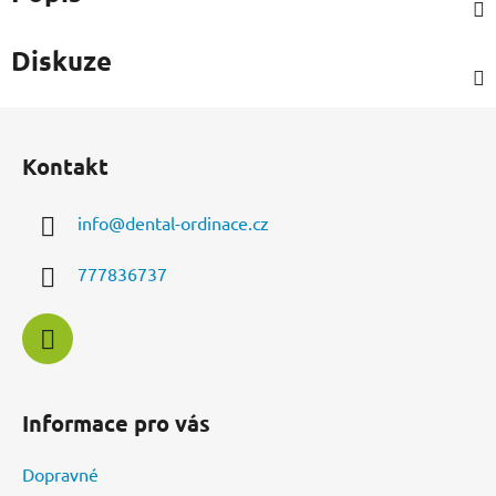
Diskuze
Z
á
Kontakt
p
a
info
@
dental-ordinace.cz
t
í
777836737
Informace pro vás
Dopravné