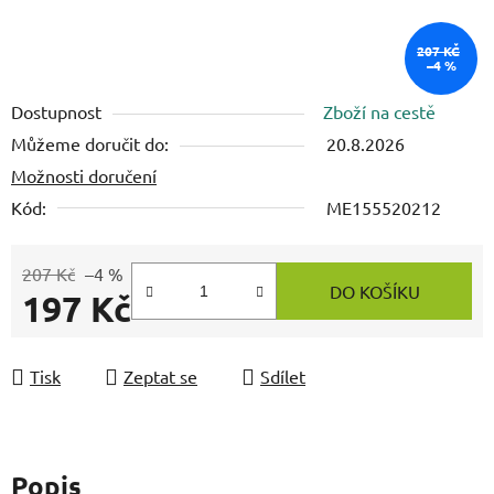
207 KČ
–4 %
Dostupnost
Zboží na cestě
Můžeme doručit do:
20.8.2026
Možnosti doručení
Kód:
ME155520212
207 Kč
–4 %
DO KOŠÍKU
197 Kč
Měrná cena:
Tisk
Zeptat se
Sdílet
Popis