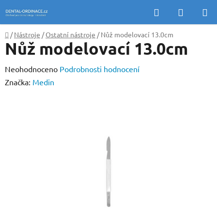
Přejít
Hledat
NÁKUP
na
KOŠÍK
obsah
Domů
/
Nástroje
/
Ostatní nástroje
/
Nůž modelovací 13.0cm
Nůž modelovací 13.0cm
Průměrné
Neohodnoceno
Podrobnosti hodnocení
hodnocení
Značka:
Medin
produktu
je
0,0
z
5
hvězdiček.