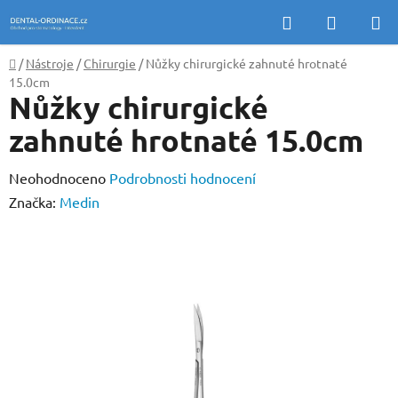
Přejít
Hledat
NÁKUP
na
KOŠÍK
obsah
Domů
/
Nástroje
/
Chirurgie
/
Nůžky chirurgické zahnuté hrotnaté
15.0cm
Nůžky chirurgické
zahnuté hrotnaté 15.0cm
Průměrné
Neohodnoceno
Podrobnosti hodnocení
hodnocení
Značka:
Medin
produktu
je
0,0
z
5
hvězdiček.