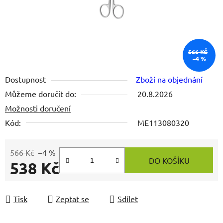
566 KČ
–4 %
Dostupnost
Zboží na objednání
Můžeme doručit do:
20.8.2026
Možnosti doručení
Kód:
ME113080320
566 Kč
–4 %
DO KOŠÍKU
538 Kč
Měrná cena:
Tisk
Zeptat se
Sdílet