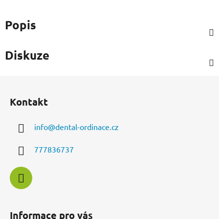
Popis
Diskuze
Z
á
Kontakt
p
a
info
@
dental-ordinace.cz
t
í
777836737
Informace pro vás