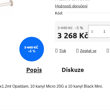
Možnosti doručení
z
5
Kód:
hvězdiček.
3 440 Kč
–5 %
3 268 Kč
Měrná cena:
3 440 KČ
Tisk
Zeptat se
–5 %
Popis
Diskuze
x1.2ml Opaldam, 10 kanyl Micro 20G a 10 kanyl Black Mini.