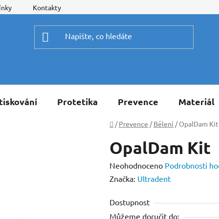
ínky
Kontakty
tiskování
Protetika
Prevence
Materiál
Domů
/
Prevence
/
Bělení
/
OpalDam Kit
OpalDam Kit
Průměrné
Neohodnoceno
Podrobnosti ho
hodnocení
Značka:
Ultradent
produktu
Dostupnost
je
Můžeme doručit do:
0,0