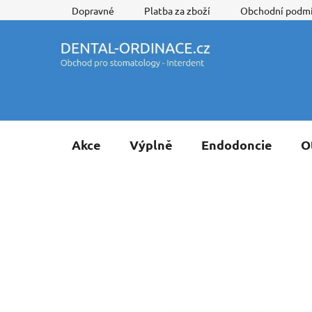
Přejít
Dopravné
Platba za zboží
Obchodní podm
na
obsah
Akce
Výplně
Endodoncie
O