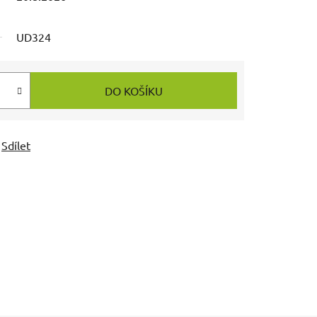
UD324
DO KOŠÍKU
Sdílet