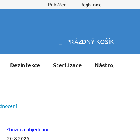
Přihlášení
Registrace
PRÁZDNÝ KOŠÍK
NÁKUPNÍ
KOŠÍK
Dezinfekce
Sterilizace
Nástroje
Pří
dnocení
Zboží na objednání
20.8.2026