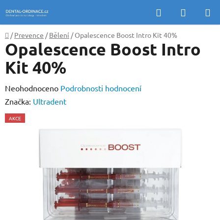
Přejít
Hledat
NÁKUP
na
KOŠÍK
obsah
Domů
/
Prevence
/
Bělení
/
Opalescence Boost Intro Kit 40%
Opalescence Boost Intro
Kit 40%
Průměrné
Neohodnoceno
Podrobnosti hodnocení
hodnocení
Značka:
Ultradent
produktu
AKCE
je
0,0
z
5
hvězdiček.