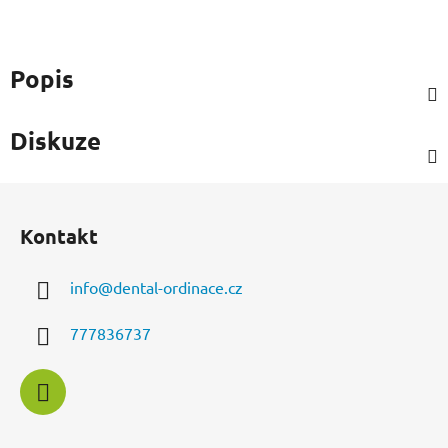
Popis
Diskuze
Z
á
Kontakt
p
a
info
@
dental-ordinace.cz
t
í
777836737