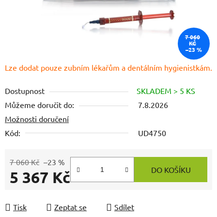
7 060
KČ
–23 %
Lze dodat pouze zubním lékařům a dentálním hygienistkám.
Dostupnost
SKLADEM > 5 KS
Můžeme doručit do:
7.8.2026
Možnosti doručení
Kód:
UD4750
7 060 Kč
–23 %
DO KOŠÍKU
5 367 Kč
Měrná cena:
Tisk
Zeptat se
Sdílet