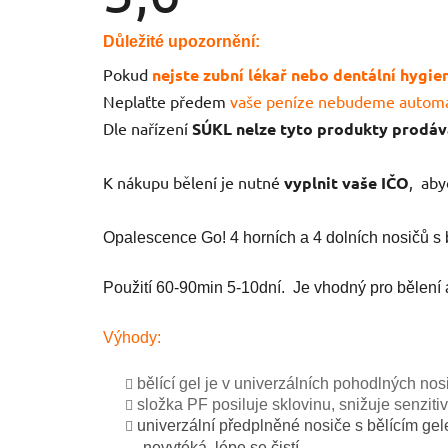
produktu
je
3,6
Důležité upozornění:
z
5
Pokud
nejste zubní lékař nebo dentální hygi
hvězdiček.
Neplaťte předem
vaše peníze nebudeme automa
Dle nařízení
SÚKL nelze tyto produkty prodáv
K nákupu bělení je nutné
vyplnit vaše IČO
, aby
Opalescence Go! 4 horních a 4 dolních nosičů s 
Použití 60-90min 5-10dní. Je vhodný pro bělení 
Výhody:
bělící gel je v univerzálních pohodlných nosi
složka PF posiluje sklovinu, snižuje senziti
univerzální předplněné nosiče s bělícím gele
nevytéká, lépe se čistí