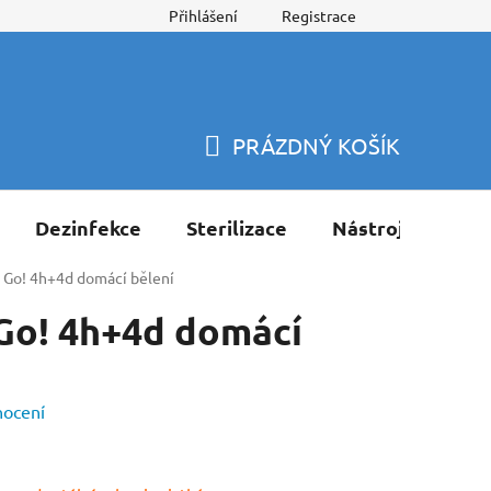
Přihlášení
Registrace
PRÁZDNÝ KOŠÍK
NÁKUPNÍ
KOŠÍK
Dezinfekce
Sterilizace
Nástroje
Pří
 Go! 4h+4d domácí bělení
Go! 4h+4d domácí
nocení