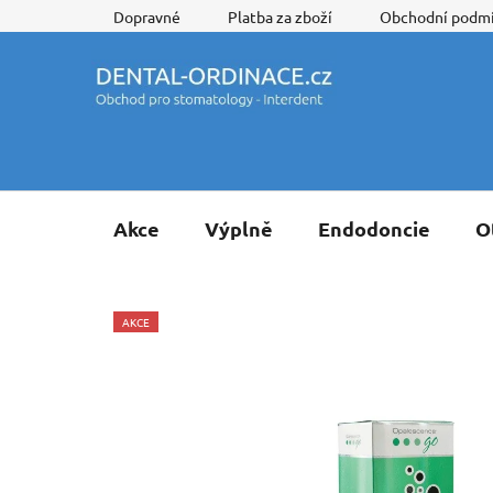
Přejít
Dopravné
Platba za zboží
Obchodní podm
na
obsah
Akce
Výplně
Endodoncie
O
AKCE