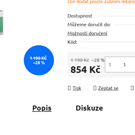
Lze dodat pouze zubním lékařů
je
3,6
Dostupnost
z
Můžeme doručit do:
5
Možnosti doručení
hvězdiček.
Kód:
1 190 KČ
1 190 Kč
–28 %
–28 %
854 Kč
Měrná cena:
Tisk
Zeptat se
Popis
Diskuze