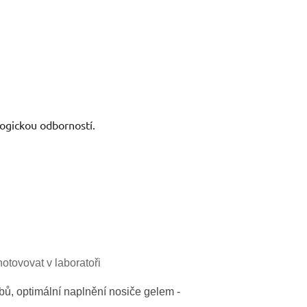
ologickou odborností.
hotovovat v laboratoři
ubů, optimální naplnění nosiče gelem -