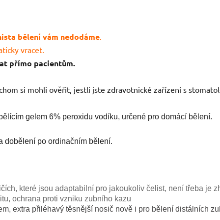
enista bělení vám nedodáme
.
ticky vracet.
at přímo pacientům.
chom si mohli ověřit, jestli jste zdravotnické zařízení s stomat
bělícím gelem 6% peroxidu vodíku, určené pro domácí bělení.
a dobělení po ordinačním bělení.
čích, které jsou adaptabilní pro jakoukoliv čelist, není třeba je z
vitu, ochrana proti vzniku zubního kazu
m, extra přiléhavý těsnější nosič nově i pro bělení distálních z