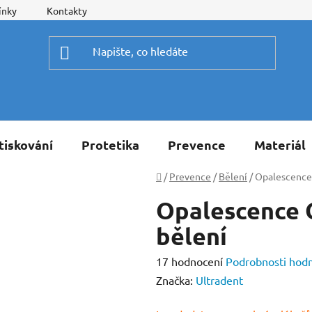
ínky
Kontakty
tiskování
Protetika
Prevence
Materiál
Domů
/
Prevence
/
Bělení
/
Opalescence
Opalescence 
bělení
Průměrné
17 hodnocení
Podrobnosti hod
hodnocení
Značka:
Ultradent
produktu