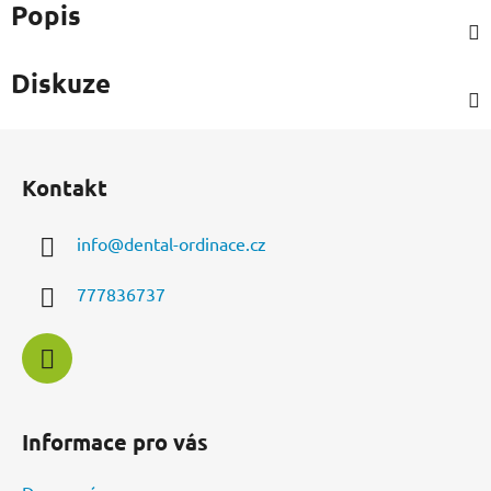
Popis
Diskuze
Z
á
Kontakt
p
a
info
@
dental-ordinace.cz
t
í
777836737
Informace pro vás