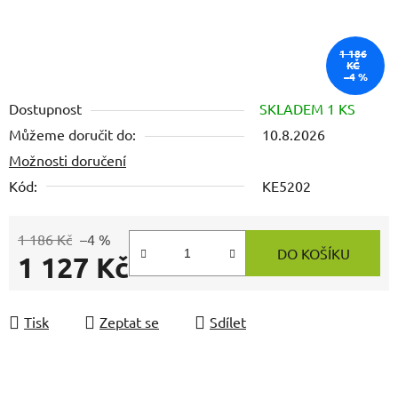
1 186
KČ
–4 %
Dostupnost
SKLADEM 1 KS
Můžeme doručit do:
10.8.2026
Možnosti doručení
Kód:
KE5202
1 186 Kč
–4 %
DO KOŠÍKU
1 127 Kč
Měrná cena:
Tisk
Zeptat se
Sdílet