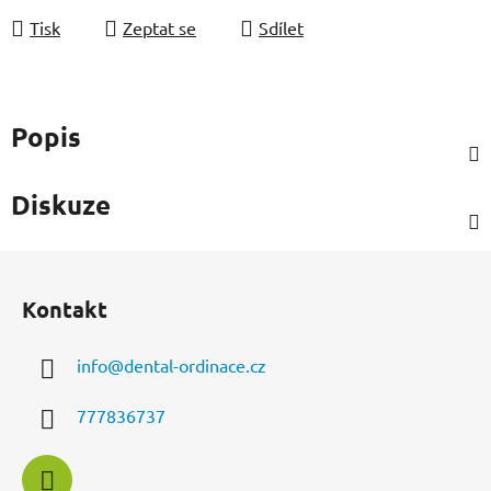
Tisk
Zeptat se
Sdílet
Popis
Diskuze
Z
á
Kontakt
p
a
info
@
dental-ordinace.cz
t
í
777836737