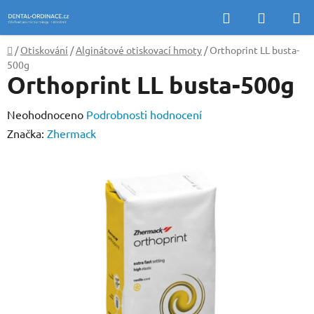
Přejít
Hledat
NÁKUP
na
KOŠÍK
obsah
Domů
/
Otiskování
/
Alginátové otiskovací hmoty
/
Orthoprint LL busta-
500g
Orthoprint LL busta-500g
Průměrné
Neohodnoceno
Podrobnosti hodnocení
hodnocení
Značka:
Zhermack
produktu
je
0,0
z
5
hvězdiček.