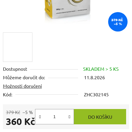
379 KČ
–5 %
Dostupnost
SKLADEM > 5 KS
Můžeme doručit do:
11.8.2026
Možnosti doručení
Kód:
ZHC302145
379 Kč
–5 %
DO KOŠÍKU
360 Kč
Měrná cena: