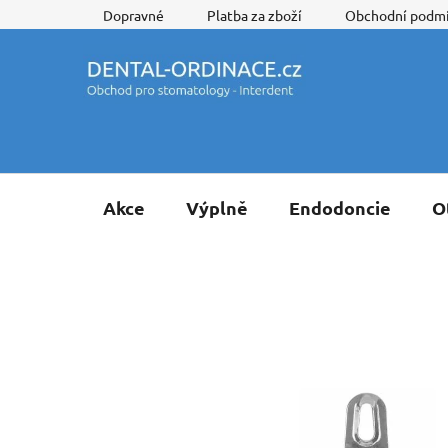
Přejít
Dopravné
Platba za zboží
Obchodní podm
na
obsah
Akce
Výplně
Endodoncie
O