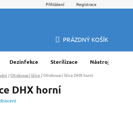
Přihlášení
Registrace
PRÁZDNÝ KOŠÍK
NÁKUPNÍ
KOŠÍK
Dezinfekce
Sterilizace
Nástroje
Pří
vání
/
Otiskovací lžíce
/
Otiskovací lžíce DHX horní
íce DHX horní
dnocení