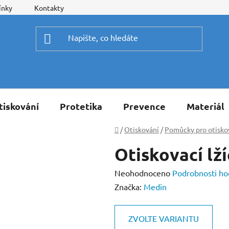
ínky
Kontakty
tiskování
Protetika
Prevence
Materiál
Domů
/
Otiskování
/
Pomůcky pro otisko
Otiskovací lž
Průměrné
Neohodnoceno
Podrobnosti ho
hodnocení
Značka:
Medin
produktu
je
ZVOLTE VARIANTU
0,0