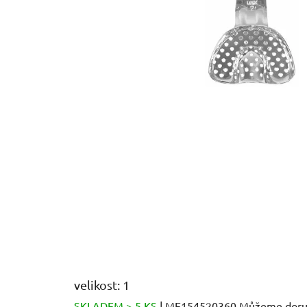
velikost: 1
SKLADEM > 5 KS
| ME154520360
Můžeme doruč