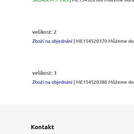
velikost: 2
Zboží na objednání
| ME154520370
Můžeme dor
velikost: 3
Zboží na objednání
| ME154520380
Můžeme dor
Z
á
Kontakt
p