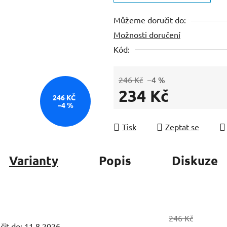
z
Můžeme doručit do:
5
Možnosti doručení
hvězdiček.
Kód:
246 Kč
–4 %
234 Kč
246 KČ
–4 %
Měrná cena:
Tisk
Zeptat se
Varianty
Popis
Diskuze
246 Kč
it do:
11.8.2026