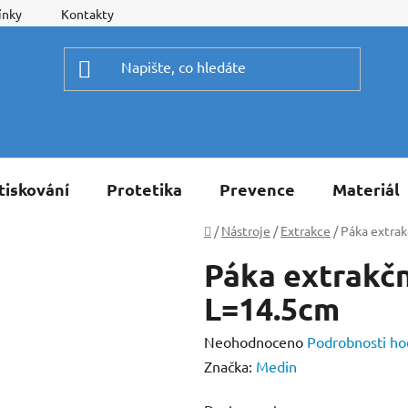
ínky
Kontakty
tiskování
Protetika
Prevence
Materiál
Domů
/
Nástroje
/
Extrakce
/
Páka extra
Páka extrakčn
L=14.5cm
Průměrné
Neohodnoceno
Podrobnosti ho
hodnocení
Značka:
Medin
produktu