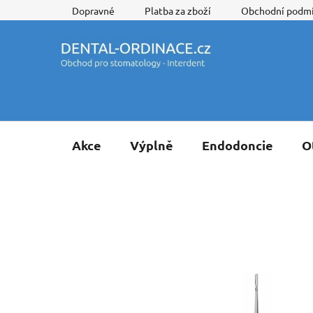
Přejít
Dopravné
Platba za zboží
Obchodní podm
na
obsah
Akce
Výplně
Endodoncie
O