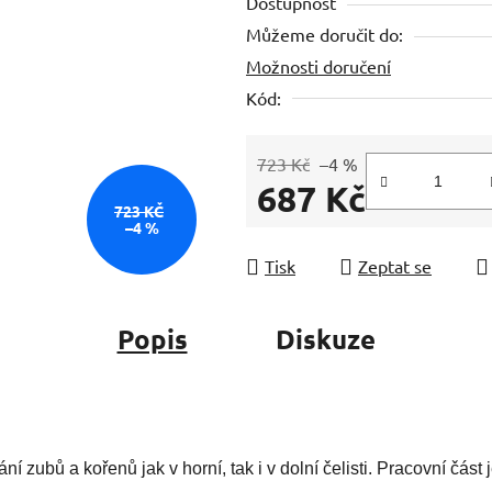
Dostupnost
je
Můžeme doručit do:
0,0
Možnosti doručení
z
5
Kód:
hvězdiček.
723 Kč
–4 %
687 Kč
723 KČ
–4 %
Měrná cena:
Tisk
Zeptat se
Popis
Diskuze
í zubů a kořenů jak v horní, tak i v dolní čelisti. Pracovní část 