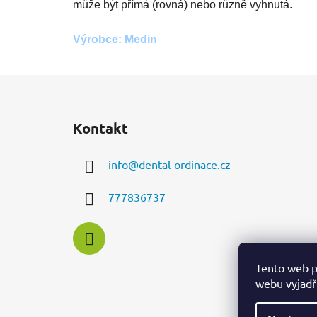
může být přímá (rovná) nebo různě vyhnutá.
Výrobce: Medin
Z
á
Kontakt
p
a
info
@
dental-ordinace.cz
t
í
777836737
Tento web p
webu vyjadřu