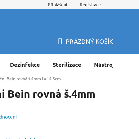
Přihlášení
Registrace
PRÁZDNÝ KOŠÍK
NÁKUPNÍ
KOŠÍK
Dezinfekce
Sterilizace
Nástroje
Pří
kční Bein rovná š.4mm L=14.5cm
í Bein rovná š.4mm
dnocení