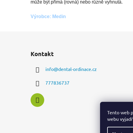
může být přímá (rovná) nebo různě vyhnutá.
Výrobce: Medin
Z
á
Kontakt
p
a
info
@
dental-ordinace.cz
t
í
777836737
Tento web p
webu vyjadřu