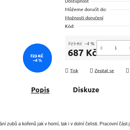
Dostupnost
je
Můžeme doručit do:
0,0
Možnosti doručení
z
5
Kód:
hvězdiček.
723 Kč
–4 %
687 Kč
723 KČ
–4 %
Měrná cena:
Tisk
Zeptat se
Popis
Diskuze
í zubů a kořenů jak v horní, tak i v dolní čelisti. Pracovní část 