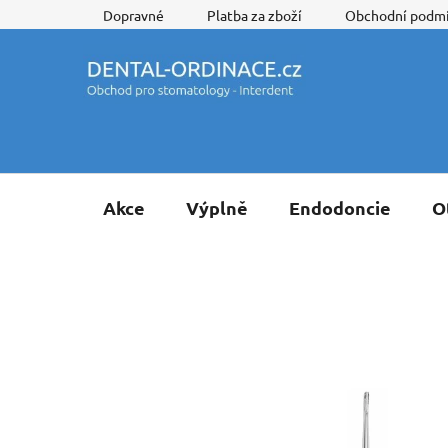
Přejít
Dopravné
Platba za zboží
Obchodní podm
na
obsah
Akce
Výplně
Endodoncie
O