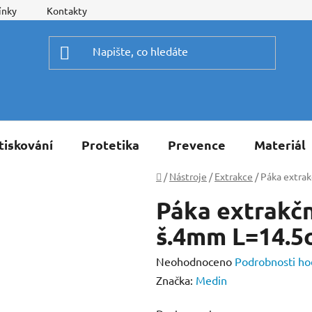
ínky
Kontakty
tiskování
Protetika
Prevence
Materiál
Domů
/
Nástroje
/
Extrakce
/
Páka extrak
Páka extrakčn
š.4mm L=14.5
Průměrné
Neohodnoceno
Podrobnosti ho
hodnocení
Značka:
Medin
produktu