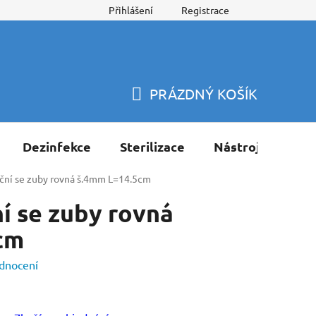
Přihlášení
Registrace
PRÁZDNÝ KOŠÍK
NÁKUPNÍ
KOŠÍK
Dezinfekce
Sterilizace
Nástroje
Pří
ční se zuby rovná š.4mm L=14.5cm
í se zuby rovná
cm
dnocení