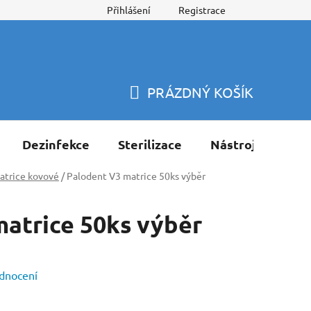
Přihlášení
Registrace
PRÁZDNÝ KOŠÍK
NÁKUPNÍ
KOŠÍK
Dezinfekce
Sterilizace
Nástroje
Pří
atrice kovové
/
Palodent V3 matrice 50ks výběr
atrice 50ks výběr
dnocení