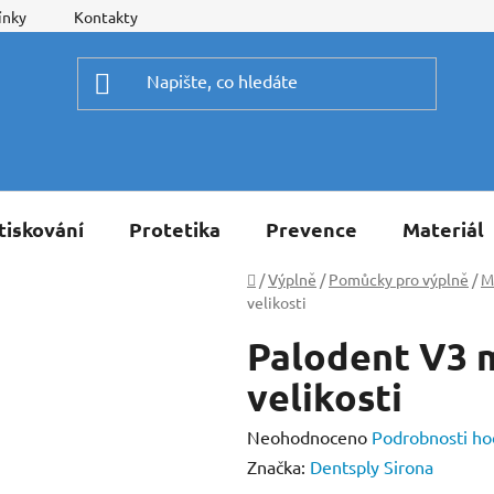
ínky
Kontakty
tiskování
Protetika
Prevence
Materiál
Domů
/
Výplně
/
Pomůcky pro výplně
/
M
velikosti
Palodent V3 m
velikosti
Průměrné
Neohodnoceno
Podrobnosti ho
hodnocení
Značka:
Dentsply Sirona