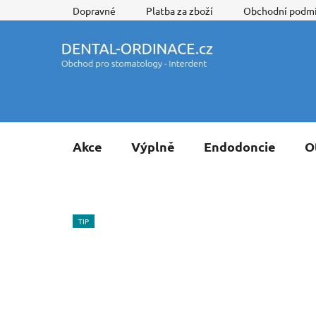
Přejít
Dopravné
Platba za zboží
Obchodní podm
na
obsah
Akce
Výplně
Endodoncie
O
TIP