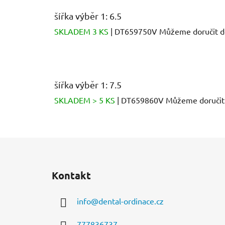
šířka výběr 1: 6.5
SKLADEM 3 KS
| DT659750V
Můžeme doručit d
šířka výběr 1: 7.5
SKLADEM > 5 KS
| DT659860V
Můžeme doručit
Z
á
Kontakt
p
a
info
@
dental-ordinace.cz
t
í
777836737