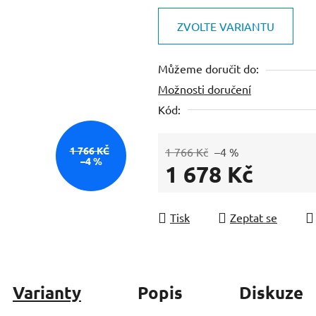
produktu
je
ZVOLTE VARIANTU
0,0
z
Můžeme doručit do:
5
Možnosti doručení
hvězdiček.
Kód:
1 766 KČ
1 766 Kč
–4 %
–4 %
1 678 Kč
Měrná cena:
Tisk
Zeptat se
Varianty
Popis
Diskuze