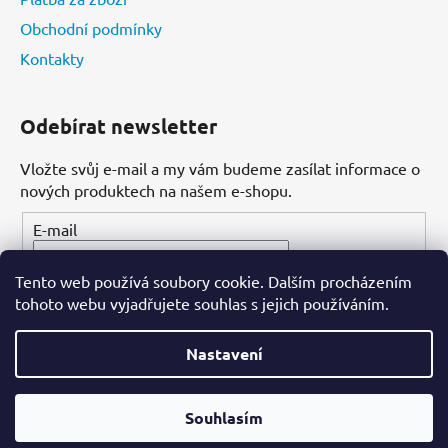
Obchodní podmínky
Kontakty
Odebírat newsletter
Vložte svůj e-mail a my vám budeme zasílat informace o
nových produktech na našem e-shopu.
E-mail
Tento web používá soubory cookie. Dalším procházením
PŘIHLÁSIT SE
tohoto webu vyjadřujete souhlas s jejich používáním.
Nastavení
Vytvořil Shoptet
Souhlasím
Copyright 2026
Dental-ordinace.cz
. Všechna práva
vyhrazena.