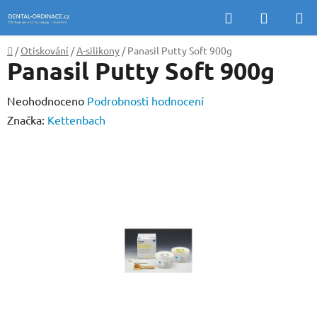
Přejít
Hledat
NÁKUP
na
KOŠÍK
obsah
Domů
/
Otiskování
/
A-silikony
/
Panasil Putty Soft 900g
Panasil Putty Soft 900g
Průměrné
Neohodnoceno
Podrobnosti hodnocení
hodnocení
Značka:
Kettenbach
produktu
je
0,0
z
5
hvězdiček.