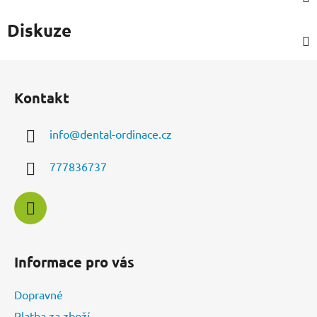
Diskuze
Z
á
Kontakt
p
a
info
@
dental-ordinace.cz
t
í
777836737
Informace pro vás
Dopravné
Platba za zboží