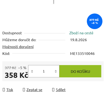
377 KČ
–5 %
Dostupnost
Zboží na cestě
Můžeme doručit do:
19.8.2026
Možnosti doručení
Kód:
ME133510046
377 Kč
–5 %
DO KOŠÍKU
358 Kč
Měrná cena:
Tisk
Zeptat se
Sdílet