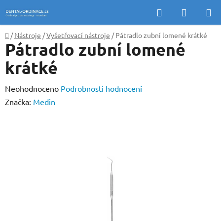
Přejít
Hledat
NÁKUP
na
KOŠÍK
obsah
Domů
/
Nástroje
/
Vyšetřovací nástroje
/
Pátradlo zubní lomené krátké
Pátradlo zubní lomené
krátké
Průměrné
Neohodnoceno
Podrobnosti hodnocení
hodnocení
Značka:
Medin
produktu
je
0,0
z
5
hvězdiček.