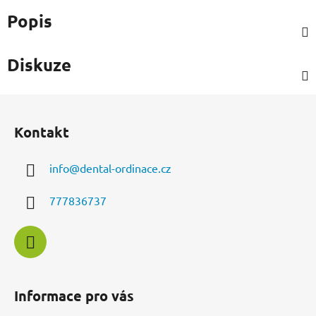
Popis
Diskuze
Z
á
Kontakt
p
a
info
@
dental-ordinace.cz
t
í
777836737
Informace pro vás