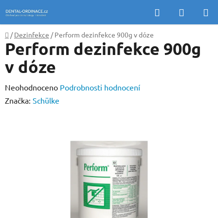
Přejít
Hledat
NÁKUP
na
KOŠÍK
obsah
Domů
/
Dezinfekce
/
Perform dezinfekce 900g v dóze
Perform dezinfekce 900g
v dóze
Průměrné
Neohodnoceno
Podrobnosti hodnocení
hodnocení
Značka:
Schülke
produktu
je
0,0
z
5
hvězdiček.