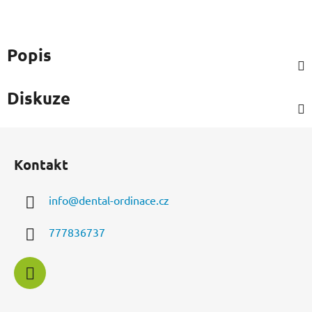
Popis
Diskuze
Z
á
Kontakt
p
a
info
@
dental-ordinace.cz
t
í
777836737