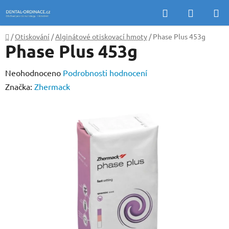
Přejít
Hledat
NÁKUP
na
KOŠÍK
obsah
Domů
/
Otiskování
/
Alginátové otiskovací hmoty
/
Phase Plus 453g
Phase Plus 453g
Průměrné
Neohodnoceno
Podrobnosti hodnocení
hodnocení
Značka:
Zhermack
produktu
je
0,0
z
5
hvězdiček.