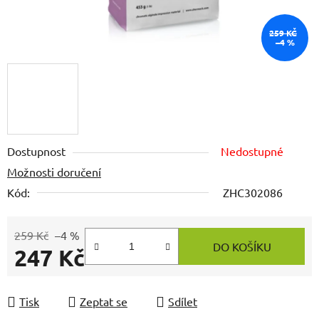
259 KČ
–4 %
Dostupnost
Nedostupné
Možnosti doručení
Kód:
ZHC302086
259 Kč
–4 %
DO KOŠÍKU
247 Kč
Měrná cena:
Tisk
Zeptat se
Sdílet