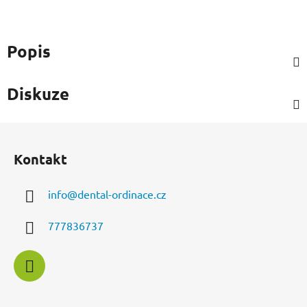
Popis
Diskuze
Z
á
Kontakt
p
a
info
@
dental-ordinace.cz
t
í
777836737