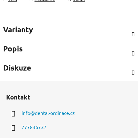
Varianty
Popis
Diskuze
Z
á
Kontakt
p
a
info
@
dental-ordinace.cz
t
í
777836737