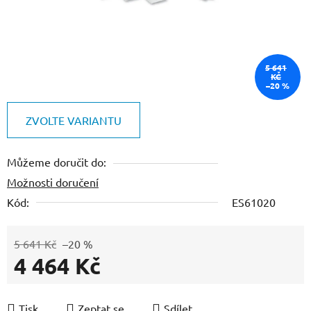
5 641
KČ
–20 %
ZVOLTE VARIANTU
Můžeme doručit do:
Možnosti doručení
Kód:
ES61020
5 641 Kč
–20 %
4 464 Kč
Měrná cena:
Tisk
Zeptat se
Sdílet