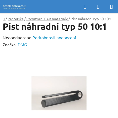
Přejít
Hledat
NÁKUP
na
KOŠÍK
obsah
Domů
/
Protetika
/
Provizorní C+B materiály
/
Píst náhradní typ 50 10:1
Píst náhradní typ 50 10:1
Průměrné
Neohodnoceno
Podrobnosti hodnocení
hodnocení
Značka:
DMG
produktu
je
0,0
z
5
hvězdiček.