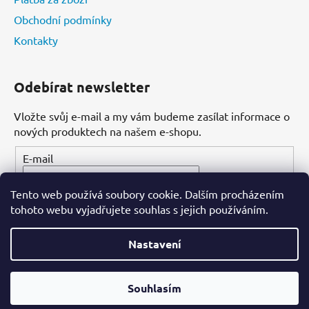
Obchodní podmínky
Kontakty
Odebírat newsletter
Vložte svůj e-mail a my vám budeme zasílat informace o
nových produktech na našem e-shopu.
E-mail
Tento web používá soubory cookie. Dalším procházením
PŘIHLÁSIT SE
tohoto webu vyjadřujete souhlas s jejich používáním.
Nastavení
Vytvořil Shoptet
Souhlasím
Copyright 2026
Dental-ordinace.cz
. Všechna práva
vyhrazena.