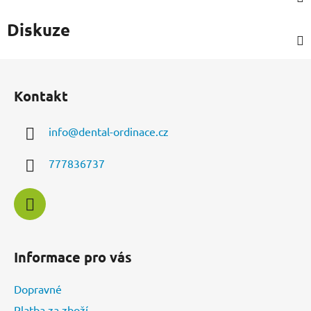
Diskuze
Z
á
Kontakt
p
a
info
@
dental-ordinace.cz
t
í
777836737
Informace pro vás
Dopravné
Platba za zboží