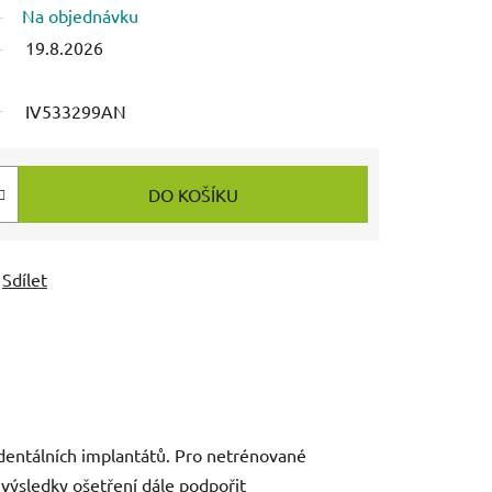
Na objednávku
19.8.2026
IV533299AN
DO KOŠÍKU
Sdílet
 dentálních implantátů. Pro netrénované
 výsledky ošetření dále podpořit