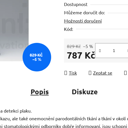
Dostupnost
z
Můžeme doručit do:
5
Možnosti doručení
hvězdiček.
Kód:
829 Kč
–5 %
787 Kč
829 KČ
–5 %
Měrná cena:
Tisk
Zeptat se
Popis
Diskuze
na detekci plaku.
kazu, ale také onemocnění parodontálních tkání a tkání v okolí
vými stomatologickými odborníky dobře informovaní, jsou schopni