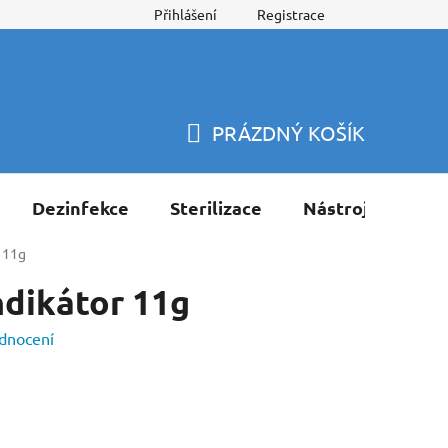
Přihlášení
Registrace
PRÁZDNÝ KOŠÍK
NÁKUPNÍ
KOŠÍK
Dezinfekce
Sterilizace
Nástroje
Pří
r 11g
ndikátor 11g
dnocení