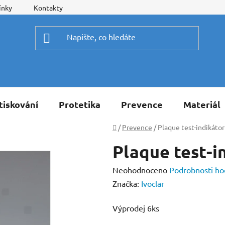
ínky
Kontakty
tiskování
Protetika
Prevence
Materiál
Domů
/
Prevence
/
Plaque test-indikáto
Plaque test-i
Průměrné
Neohodnoceno
Podrobnosti ho
hodnocení
Značka:
Ivoclar
produktu
Výprodej 6ks
je
0,0