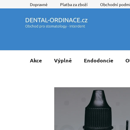
Přejít
Dopravné
Platba za zboží
Obchodní podm
na
obsah
Akce
Výplně
Endodoncie
O