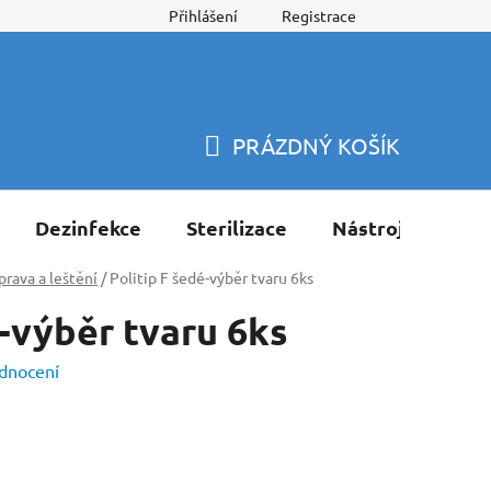
Přihlášení
Registrace
PRÁZDNÝ KOŠÍK
NÁKUPNÍ
KOŠÍK
Dezinfekce
Sterilizace
Nástroje
Pří
prava a leštění
/
Politip F šedé-výběr tvaru 6ks
é-výběr tvaru 6ks
dnocení