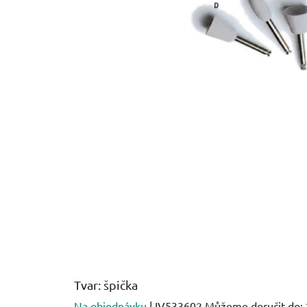
Tvar: špička
Na objednávku
| IV533602
Můžeme doručit do: