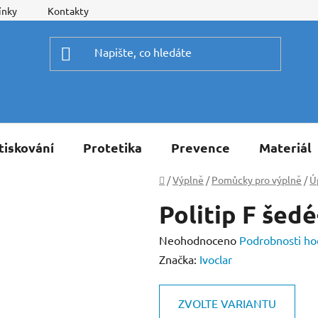
ínky
Kontakty
tiskování
Protetika
Prevence
Materiál
Domů
/
Výplně
/
Pomůcky pro výplně
/
Ú
Politip F šed
Průměrné
Neohodnoceno
Podrobnosti ho
hodnocení
Značka:
Ivoclar
produktu
je
ZVOLTE VARIANTU
0,0