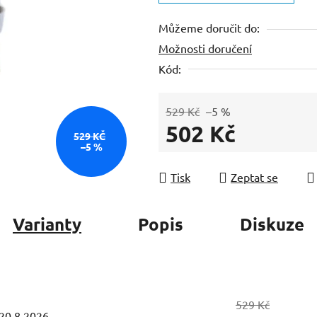
z
Můžeme doručit do:
5
Možnosti doručení
hvězdiček.
Kód:
529 Kč
–5 %
502 Kč
529 KČ
–5 %
Měrná cena:
Tisk
Zeptat se
Varianty
Popis
Diskuze
529 Kč
20.8.2026