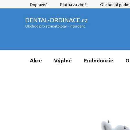
Přejít
Dopravné
Platba za zboží
Obchodní podm
na
obsah
Akce
Výplně
Endodoncie
O