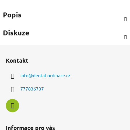
Popis
Diskuze
Z
á
Kontakt
p
a
info
@
dental-ordinace.cz
t
í
777836737
Informace pro vás