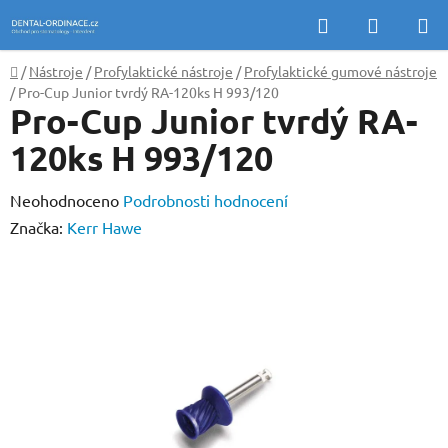
Přejít
Hledat
NÁKUP
na
KOŠÍK
obsah
Domů
/
Nástroje
/
Profylaktické nástroje
/
Profylaktické gumové nástroje
/
Pro-Cup Junior tvrdý RA-120ks H 993/120
Pro-Cup Junior tvrdý RA-
120ks H 993/120
Průměrné
Neohodnoceno
Podrobnosti hodnocení
hodnocení
Značka:
Kerr Hawe
produktu
je
0,0
z
5
hvězdiček.