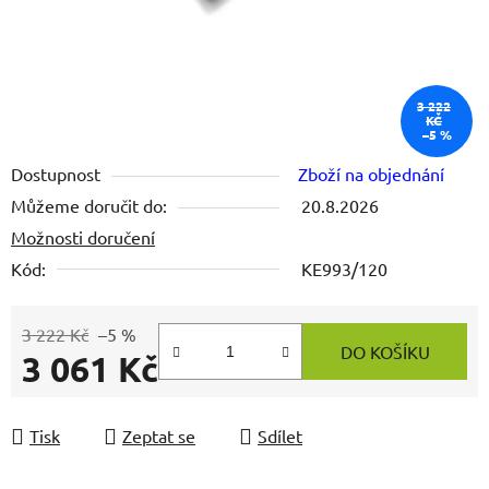
3 222
KČ
–5 %
Dostupnost
Zboží na objednání
Můžeme doručit do:
20.8.2026
Možnosti doručení
Kód:
KE993/120
3 222 Kč
–5 %
DO KOŠÍKU
3 061 Kč
Měrná cena:
Tisk
Zeptat se
Sdílet