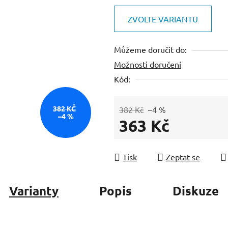
produktu
je
ZVOLTE VARIANTU
0,0
z
Můžeme doručit do:
5
Možnosti doručení
hvězdiček.
Kód:
382 KČ
382 Kč
–4 %
–4 %
363 Kč
Měrná cena:
Tisk
Zeptat se
Varianty
Popis
Diskuze