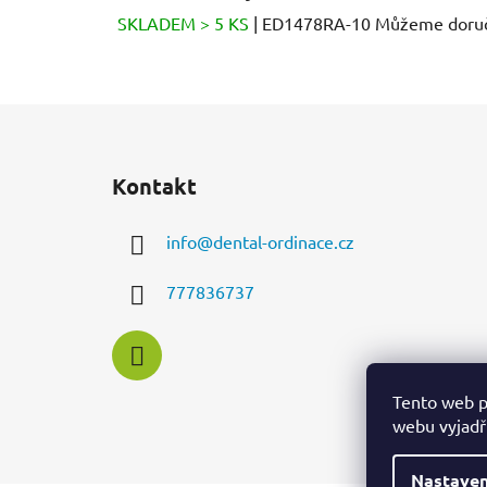
SKLADEM > 5 KS
| ED1478RA-10
Můžeme doruč
Z
á
Kontakt
p
a
info
@
dental-ordinace.cz
t
í
777836737
Tento web p
webu vyjadřu
Nastaven