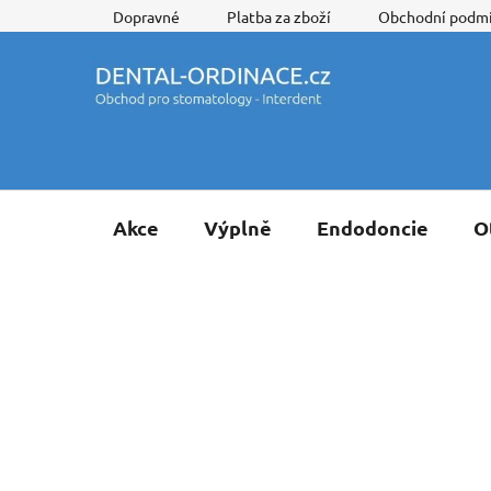
Přejít
Dopravné
Platba za zboží
Obchodní podm
na
obsah
Akce
Výplně
Endodoncie
O