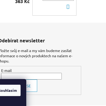
363 Kč
DO
KOŠÍKU
Odebírat newsletter
ložte svůj e-mail a my vám budeme zasílat
nformace o nových produktech na našem e-
shopu.
E-mail
PŘIHLÁSIT SE
Souhlasím