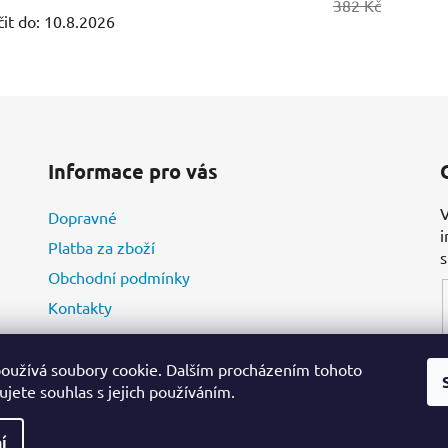
382 Kč
it do:
10.8.2026
Informace pro vás
V
Dopravné
i
Platba za zboží
Obchodní podmínky
Kontakty
oužívá soubory cookie. Dalším procházením tohoto
jete souhlas s jejich používáním.
í