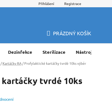
Přihlášení
Registrace
PRÁZDNÝ KOŠÍK
NÁKUPNÍ
KOŠÍK
Dezinfekce
Sterilizace
Nástroje
Pří
/
Kartáčky RA
/
Profylaktické kartáčky tvrdé 10ks výběr
 kartáčky tvrdé 10ks
dnocení