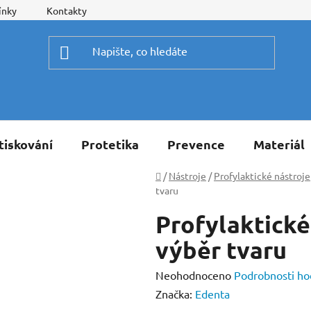
ínky
Kontakty
tiskování
Protetika
Prevence
Materiál
Domů
/
Nástroje
/
Profylaktické nástroje
tvaru
Profylaktické
výběr tvaru
Průměrné
Neohodnoceno
Podrobnosti ho
hodnocení
Značka:
Edenta