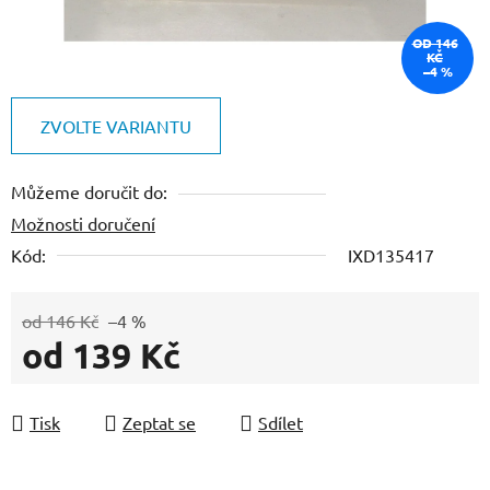
OD 146
KČ
–4 %
ZVOLTE VARIANTU
Můžeme doručit do:
Možnosti doručení
Kód:
IXD135417
od 146 Kč
–4 %
od
139 Kč
Měrná cena:
Tisk
Zeptat se
Sdílet