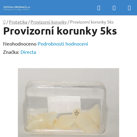
Přejít
Hledat
NÁKUP
na
KOŠÍK
obsah
Domů
/
Protetika
/
Provizorní korunky
/
Provizorní korunky 5ks
Provizorní korunky 5ks
Průměrné
Neohodnoceno
Podrobnosti hodnocení
hodnocení
Značka:
Directa
produktu
je
0,0
z
5
hvězdiček.