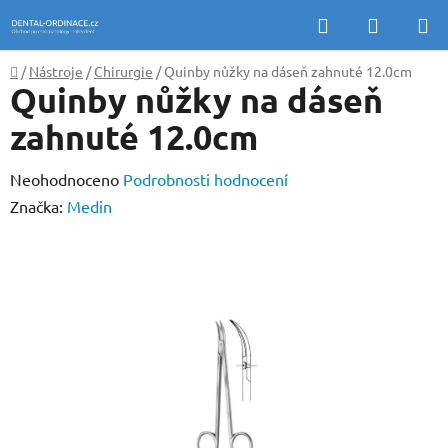
Přejít
Hledat
NÁKUP
na
KOŠÍK
obsah
Domů
/
Nástroje
/
Chirurgie
/
Quinby nůžky na dáseň zahnuté 12.0cm
Quinby nůžky na dáseň
zahnuté 12.0cm
Průměrné
Neohodnoceno
Podrobnosti hodnocení
hodnocení
Značka:
Medin
produktu
je
0,0
z
5
hvězdiček.