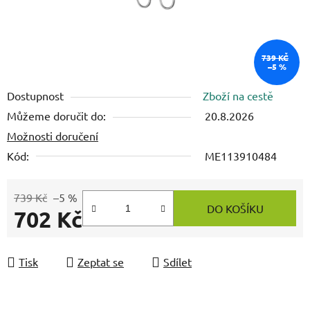
739 KČ
–5 %
Dostupnost
Zboží na cestě
Můžeme doručit do:
20.8.2026
Možnosti doručení
Kód:
ME113910484
739 Kč
–5 %
DO KOŠÍKU
702 Kč
Měrná cena:
Tisk
Zeptat se
Sdílet