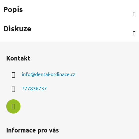
Popis
Diskuze
Z
á
Kontakt
p
a
info
@
dental-ordinace.cz
t
í
777836737
Informace pro vás