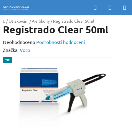
Přejít
Hledat
NÁKUP
na
KOŠÍK
obsah
Domů
/
Otiskování
/
A-silikony
/
Registrado Clear 50ml
Registrado Clear 50ml
Průměrné
Neohodnoceno
Podrobnosti hodnocení
hodnocení
Značka:
Voco
produktu
TIP
je
0,0
z
5
hvězdiček.