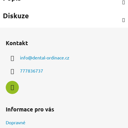
Diskuze
Z
á
Kontakt
p
a
info
@
dental-ordinace.cz
t
í
777836737
Informace pro vás
Dopravné