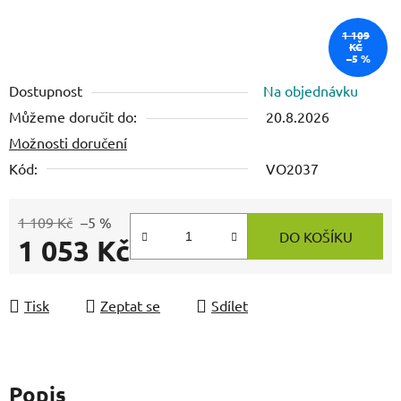
1 109
KČ
–5 %
Dostupnost
Na objednávku
Můžeme doručit do:
20.8.2026
Možnosti doručení
Kód:
VO2037
1 109 Kč
–5 %
DO KOŠÍKU
1 053 Kč
Měrná cena:
Tisk
Zeptat se
Sdílet
Popis