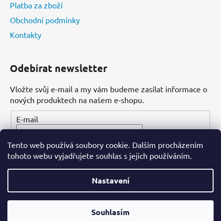
Platba za zboží
Obchodní podmínky
Kontakty
Odebírat newsletter
Vložte svůj e-mail a my vám budeme zasílat informace o
nových produktech na našem e-shopu.
E-mail
Tento web používá soubory cookie. Dalším procházením
PŘIHLÁSIT SE
tohoto webu vyjadřujete souhlas s jejich používáním.
Nastavení
Vytvořil Shoptet
Souhlasím
Copyright 2026
Dental-ordinace.cz
. Všechna práva