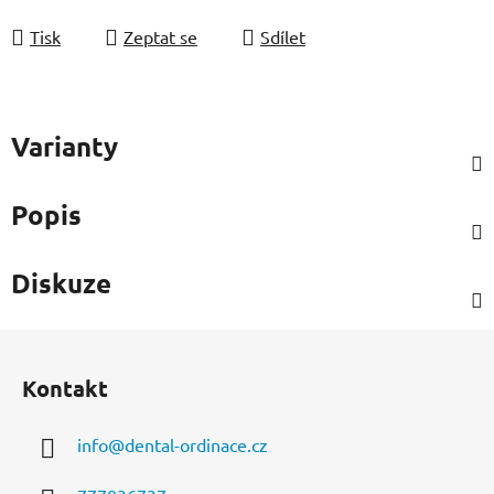
Měrná cena:
Tisk
Zeptat se
Sdílet
Varianty
Popis
Diskuze
Z
á
Kontakt
p
a
info
@
dental-ordinace.cz
t
í