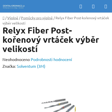
Přejít
Hledat
NÁKUP
na
KOŠÍK
obsah
Domů
/
Výplně
/
Pomůcky pro výplně
/
Relyx Fiber Post-kořenový vrtáček
výběr velikostí
Relyx Fiber Post-
kořenový vrtáček výběr
velikostí
Průměrné
Neohodnoceno
Podrobnosti hodnocení
hodnocení
Značka:
Solventum (3M)
produktu
je
0,0
z
5
hvězdiček.