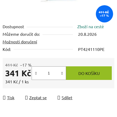
411 KČ
–17 %
Dostupnost
Zboží na cestě
Můžeme doručit do:
20.8.2026
Možnosti doručení
Kód:
PT4241110PE
411 Kč
–17 %
341 Kč
DO KOŠÍKU
Měrná cena:
341 Kč / 1 ks
Tisk
Zeptat se
Sdílet