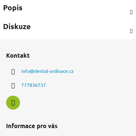
Popis
Diskuze
Z
á
Kontakt
p
a
info
@
dental-ordinace.cz
t
í
777836737
Informace pro vás