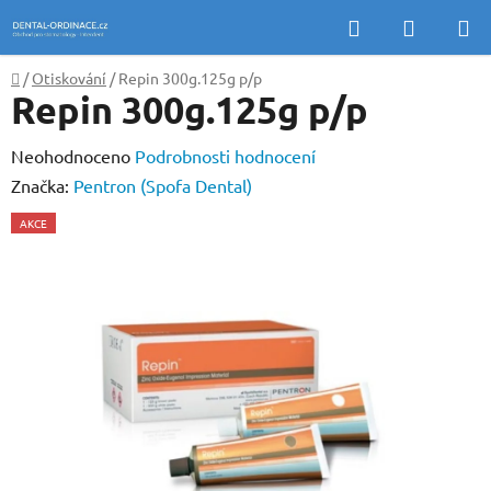
Přejít
Hledat
NÁKUP
na
KOŠÍK
obsah
Domů
/
Otiskování
/
Repin 300g.125g p/p
Repin 300g.125g p/p
Průměrné
Neohodnoceno
Podrobnosti hodnocení
hodnocení
Značka:
Pentron (Spofa Dental)
produktu
AKCE
je
0,0
z
5
hvězdiček.