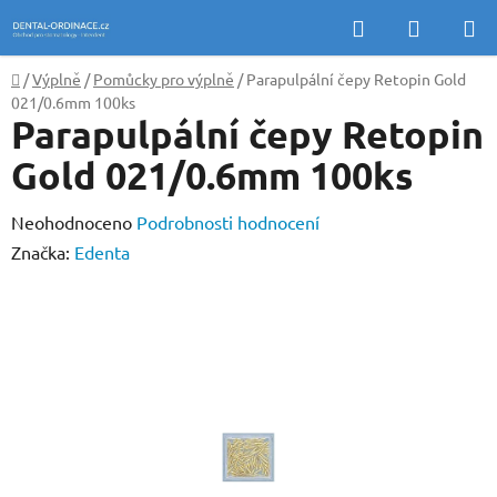
Přejít
Hledat
NÁKUP
na
KOŠÍK
obsah
Domů
/
Výplně
/
Pomůcky pro výplně
/
Parapulpální čepy Retopin Gold
021/0.6mm 100ks
Parapulpální čepy Retopin
Gold 021/0.6mm 100ks
Průměrné
Neohodnoceno
Podrobnosti hodnocení
hodnocení
Značka:
Edenta
produktu
je
0,0
z
5
hvězdiček.