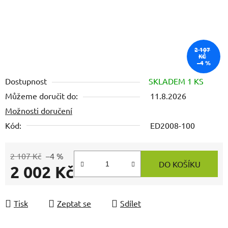
2 107
KČ
–4 %
Dostupnost
SKLADEM 1 KS
Můžeme doručit do:
11.8.2026
Možnosti doručení
Kód:
ED2008-100
2 107 Kč
–4 %
DO KOŠÍKU
2 002 Kč
Měrná cena:
Tisk
Zeptat se
Sdílet