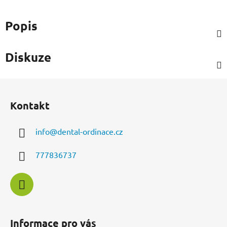
Popis
Diskuze
Z
á
Kontakt
p
a
info
@
dental-ordinace.cz
t
í
777836737
Informace pro vás