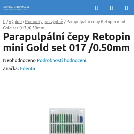
Přejít
Hledat
NÁKUP
na
KOŠÍK
obsah
Domů
/
Výplně
/
Pomůcky pro výplně
/
Parapulpální čepy Retopin mini
Gold set 017 /0.50mm
Parapulpální čepy Retopin
mini Gold set 017 /0.50mm
Průměrné
Neohodnoceno
Podrobnosti hodnocení
hodnocení
Značka:
Edenta
produktu
je
0,0
z
5
hvězdiček.