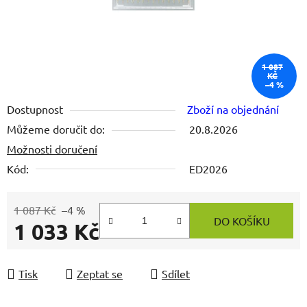
1 087
KČ
–4 %
Dostupnost
Zboží na objednání
Můžeme doručit do:
20.8.2026
Možnosti doručení
Kód:
ED2026
1 087 Kč
–4 %
DO KOŠÍKU
1 033 Kč
Měrná cena:
Tisk
Zeptat se
Sdílet