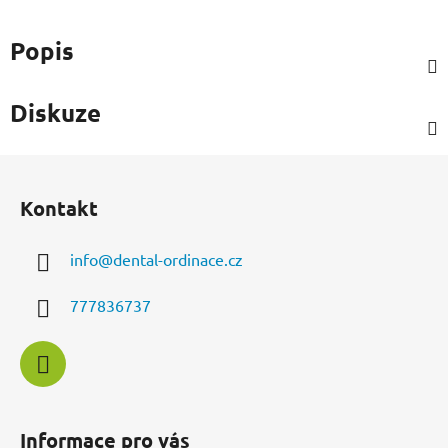
Popis
Diskuze
Z
á
Kontakt
p
a
info
@
dental-ordinace.cz
t
í
777836737
Informace pro vás