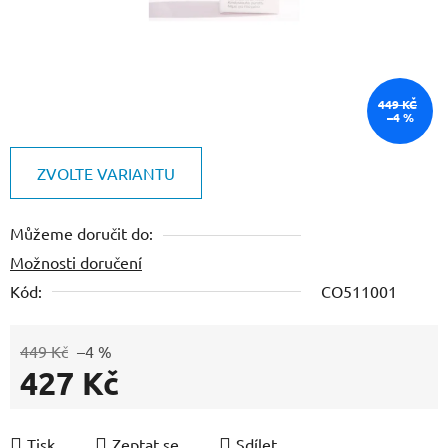
449 KČ
–4 %
ZVOLTE VARIANTU
Můžeme doručit do:
Možnosti doručení
Kód:
CO511001
449 Kč
–4 %
427 Kč
Měrná cena:
Tisk
Zeptat se
Sdílet