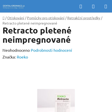
Přejít
Hledat
NÁKUP
na
KOŠÍK
obsah
Domů
/
Otiskování
/
Pomůcky pro otiskování
/
Retrakční prostředky
/
Retracto pletené neimpregnované
Retracto pletené
neimpregnované
Průměrné
Neohodnoceno
Podrobnosti hodnocení
hodnocení
Značka:
Roeko
produktu
je
0,0
z
5
hvězdiček.