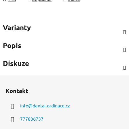
Varianty
Popis
Diskuze
Z
á
Kontakt
p
a
info
@
dental-ordinace.cz
t
í
777836737