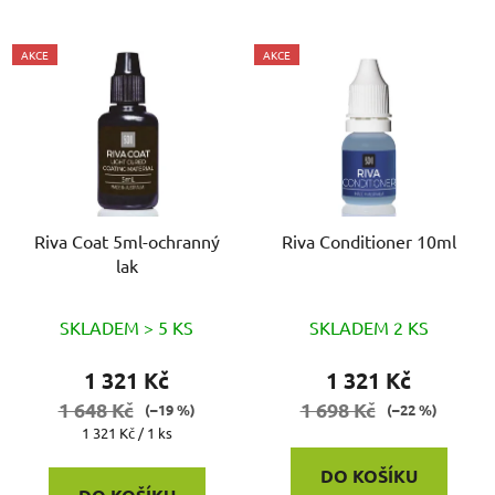
AKCE
AKCE
Riva Coat 5ml-ochranný
Riva Conditioner 10ml
lak
SKLADEM > 5 KS
SKLADEM 2 KS
1 321 Kč
1 321 Kč
1 648 Kč
1 698 Kč
(–19 %)
(–22 %)
Měrná
1 321 Kč / 1 ks
cena:
DO KOŠÍKU