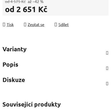
od 4 575 Kč
až –42 %
od
2 651 Kč
Měrná cena:
Tisk
Zeptat se
Sdílet
Varianty
Popis
Diskuze
Související produkty