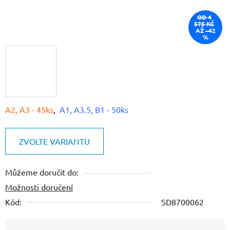
OD 4
575 KČ
AŽ –42
%
A2, A3 - 45ks
,
A1, A3.5, B1 - 50ks
ZVOLTE VARIANTU
Můžeme doručit do:
Možnosti doručení
Kód:
SD8700062