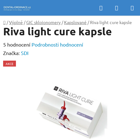
Přejít
Hledat
NÁKUP
na
KOŠÍK
obsah
Domů
/
Výplně
/
GIC skloionomery
/
Kapslované
/
Riva light cure kapsle
Riva light cure kapsle
Průměrné
5 hodnocení
Podrobnosti hodnocení
hodnocení
Značka:
SDI
produktu
AKCE
je
3,0
z
5
hvězdiček.