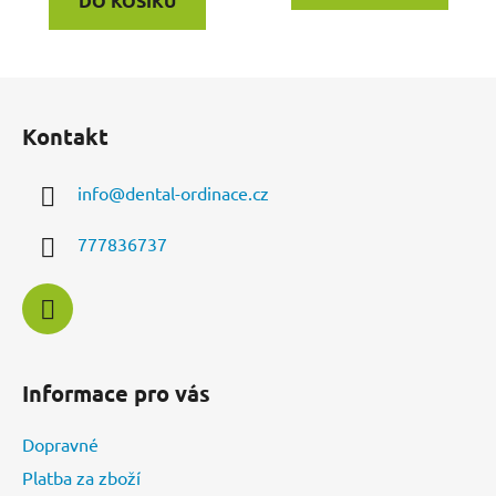
DO KOŠÍKU
Z
á
Kontakt
p
a
info
@
dental-ordinace.cz
t
í
777836737
Informace pro vás
Dopravné
Platba za zboží