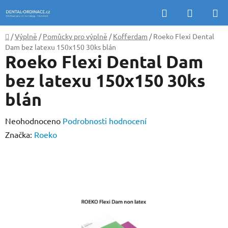
Přejít
Hledat
NÁKUP
na
KOŠÍK
obsah
Domů
/
Výplně
/
Pomůcky pro výplně
/
Kofferdam
/
Roeko Flexi Dental
Dam bez latexu 150x150 30ks blán
Roeko Flexi Dental Dam
bez latexu 150x150 30ks
blán
Průměrné
Neohodnoceno
Podrobnosti hodnocení
hodnocení
Značka:
Roeko
produktu
je
0,0
z
5
hvězdiček.