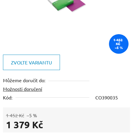
1 452
KČ
–5 %
ZVOLTE VARIANTU
Můžeme doručit do:
Možnosti doručení
Kód:
CO390035
1 452 Kč
–5 %
1 379 Kč