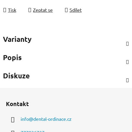
Měrná cena:
Tisk
Zeptat se
Sdílet
Varianty
Popis
Diskuze
Z
á
Kontakt
p
a
info
@
dental-ordinace.cz
t
í