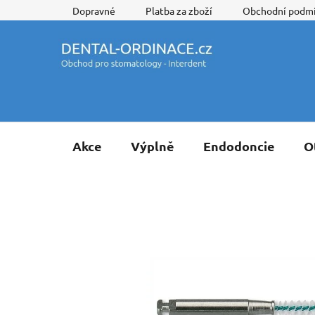
Přejít
Dopravné
Platba za zboží
Obchodní podm
na
obsah
Akce
Výplně
Endodoncie
O