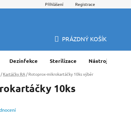
Přihlášení
Registrace
PRÁZDNÝ KOŠÍK
NÁKUPNÍ
KOŠÍK
Dezinfekce
Sterilizace
Nástroje
Pří
/
Kartáčky RA
/
Rotoprox-mikrokartáčky 10ks výběr
rokartáčky 10ks
dnocení