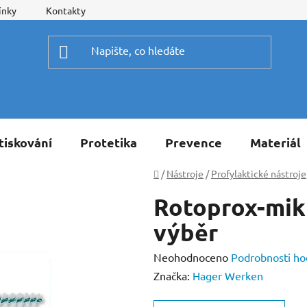
ínky
Kontakty
tiskování
Protetika
Prevence
Materiál
Domů
/
Nástroje
/
Profylaktické nástroje
Rotoprox-mik
výběr
Průměrné
Neohodnoceno
Podrobnosti ho
hodnocení
Značka:
Hager Werken
produktu