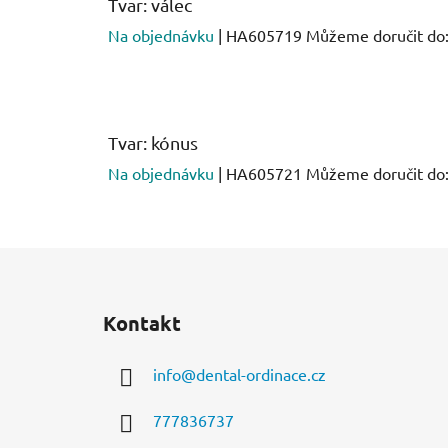
Tvar: válec
Na objednávku
| HA605719
Můžeme doručit do
Tvar: kónus
Na objednávku
| HA605721
Můžeme doručit do
Z
á
Kontakt
p
a
info
@
dental-ordinace.cz
t
í
777836737