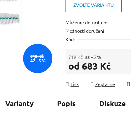
je
ZVOLTE VARIANTU
0,0
z
Můžeme doručit do:
5
Možnosti doručení
hvězdiček.
Kód:
719 KČ
719 Kč
až –5 %
AŽ –5 %
od
683 Kč
Měrná cena:
Tisk
Zeptat se
Varianty
Popis
Diskuze