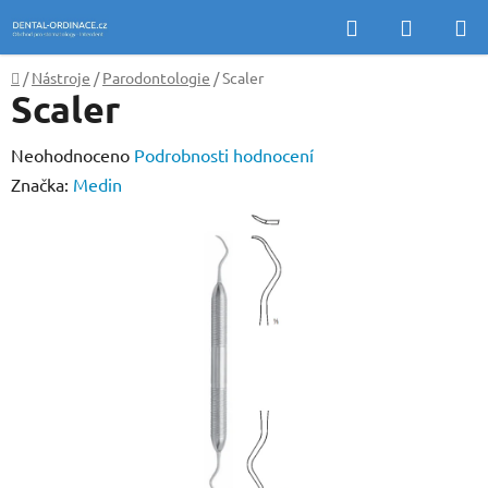
Přejít
Hledat
NÁKUP
na
KOŠÍK
obsah
Domů
/
Nástroje
/
Parodontologie
/
Scaler
Scaler
Průměrné
Neohodnoceno
Podrobnosti hodnocení
hodnocení
Značka:
Medin
produktu
je
0,0
z
5
hvězdiček.