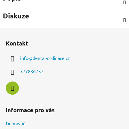
Diskuze
Z
á
Kontakt
p
a
info
@
dental-ordinace.cz
t
í
777836737
Informace pro vás
Dopravné