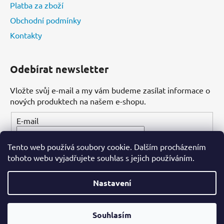
Platba za zboží
Obchodní podmínky
Kontakty
Odebírat newsletter
Vložte svůj e-mail a my vám budeme zasílat informace o
nových produktech na našem e-shopu.
E-mail
Tento web používá soubory cookie. Dalším procházením
PŘIHLÁSIT SE
tohoto webu vyjadřujete souhlas s jejich používáním.
Nastavení
Vytvořil Shoptet
Souhlasím
Copyright 2026
Dental-ordinace.cz
. Všechna práva