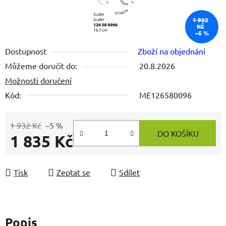
1 932
KČ
–5 %
Dostupnost
Zboží na objednání
Můžeme doručit do:
20.8.2026
Možnosti doručení
Kód:
ME126580096
1 932 Kč
–5 %
DO KOŠÍKU
1 835 Kč
Měrná cena:
Tisk
Zeptat se
Sdílet
Popis