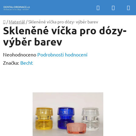
Přejít
Hledat
NÁKUP
na
KOŠÍK
obsah
Domů
/
Materiál
/
Skleněné víčka pro dózy- výběr barev
Skleněné víčka pro dózy-
výběr barev
Průměrné
Neohodnoceno
Podrobnosti hodnocení
hodnocení
Značka:
Becht
produktu
je
0,0
z
5
hvězdiček.