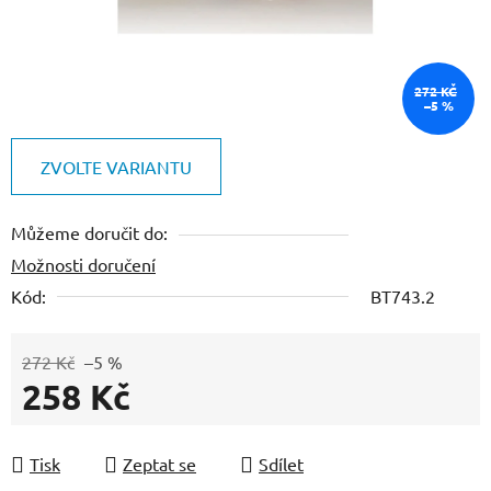
272 KČ
–5 %
ZVOLTE VARIANTU
Můžeme doručit do:
Možnosti doručení
Kód:
BT743.2
272 Kč
–5 %
258 Kč
Měrná cena:
Tisk
Zeptat se
Sdílet