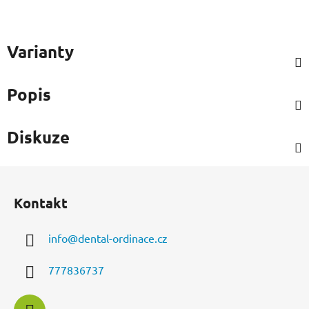
Varianty
Popis
Diskuze
Z
á
Kontakt
p
a
info
@
dental-ordinace.cz
t
í
777836737