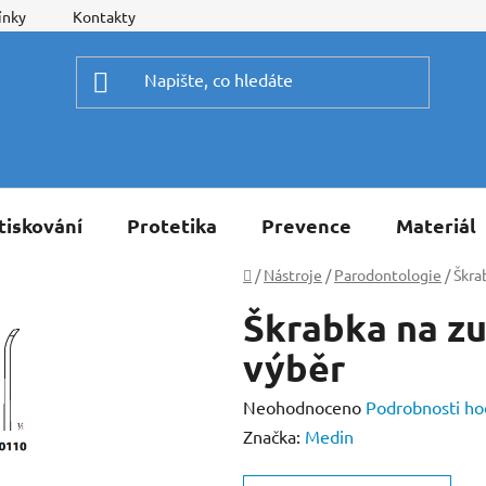
ínky
Kontakty
tiskování
Protetika
Prevence
Materiál
Domů
/
Nástroje
/
Parodontologie
/
Škra
Škrabka na zu
výběr
Průměrné
Neohodnoceno
Podrobnosti ho
hodnocení
Značka:
Medin
produktu