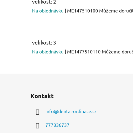
velikost: 2
Na objednávku
| ME147510100
Můžeme doručit
velikost: 3
Na objednávku
| ME1477510110
Můžeme doruči
Z
á
Kontakt
p
a
info
@
dental-ordinace.cz
t
í
777836737