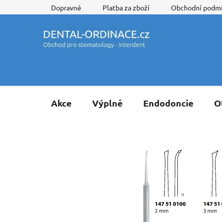
Přejít
Dopravné
Platba za zboží
Obchodní podm
na
obsah
Akce
Výplně
Endodoncie
O