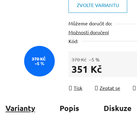
je
ZVOLTE VARIANTU
0,0
z
Můžeme doručit do:
5
Možnosti doručení
hvězdiček.
Kód:
370 KČ
370 Kč
–5 %
–5 %
351 Kč
Měrná cena:
Tisk
Zeptat se
Varianty
Popis
Diskuze