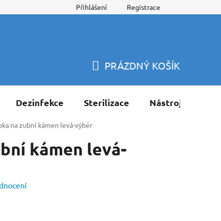
Přihlášení
Registrace
PRÁZDNÝ KOŠÍK
NÁKUPNÍ
KOŠÍK
Dezinfekce
Sterilizace
Nástroje
Pří
bka na zubní kámen levá-výběr
bní kámen levá-
dnocení