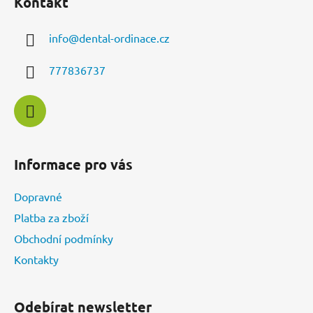
Kontakt
p
a
info
@
dental-ordinace.cz
t
í
777836737
Informace pro vás
Dopravné
Platba za zboží
Obchodní podmínky
Kontakty
Odebírat newsletter