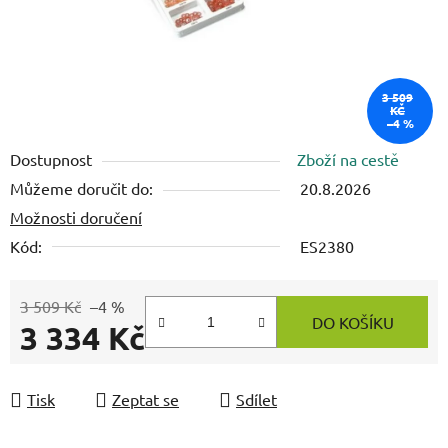
3 509
KČ
–4 %
Dostupnost
Zboží na cestě
Můžeme doručit do:
20.8.2026
Možnosti doručení
Kód:
ES2380
3 509 Kč
–4 %
DO KOŠÍKU
3 334 Kč
Měrná cena:
Tisk
Zeptat se
Sdílet