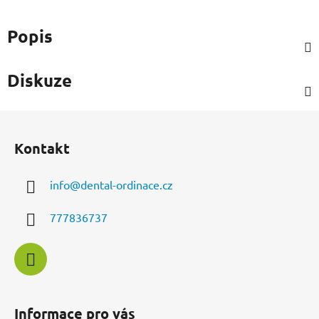
Popis
Diskuze
Z
á
Kontakt
p
a
info
@
dental-ordinace.cz
t
í
777836737
Informace pro vás