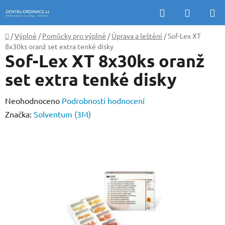
Přejít
Hledat
NÁKUP
na
KOŠÍK
obsah
Domů
/
Výplně
/
Pomůcky pro výplně
/
Úprava a leštění
/
Sof-Lex XT
8x30ks oranž set extra tenké disky
Sof-Lex XT 8x30ks oranž
set extra tenké disky
Průměrné
Neohodnoceno
Podrobnosti hodnocení
hodnocení
Značka:
Solventum (3M)
produktu
je
0,0
z
5
hvězdiček.