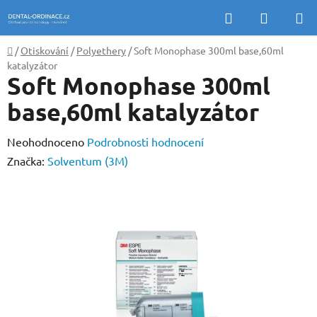
Přejít
Hledat
NÁKUP
na
KOŠÍK
obsah
Domů
/
Otiskování
/
Polyethery
/
Soft Monophase 300ml base,60ml
katalyzátor
Soft Monophase 300ml
base,60ml katalyzátor
Průměrné
Neohodnoceno
Podrobnosti hodnocení
hodnocení
Značka:
Solventum (3M)
produktu
je
0,0
z
5
hvězdiček.