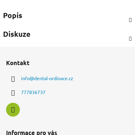
Popis
Diskuze
Z
á
Kontakt
p
a
info
@
dental-ordinace.cz
t
í
777836737
Informace pro vás