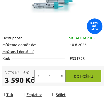
3 779
KČ
–5 %
Dostupnost
SKLADEM 2 KS
Můžeme doručit do:
10.8.2026
Možnosti doručení
Kód:
ES31798
3 779 Kč
–5 %
DO KOŠÍKU
3 590 Kč
Měrná cena:
Tisk
Zeptat se
Sdílet