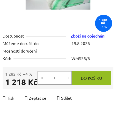
1 282
KČ
–4 %
Dostupnost
Zboží na objednání
Můžeme doručit do:
19.8.2026
Možnosti doručení
Kód:
WMSS5/6
1 282 Kč
–4 %
DO KOŠÍKU
1 218 Kč
Měrná cena:
Tisk
Zeptat se
Sdílet