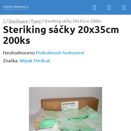
Přejít
Hledat
NÁKUP
na
KOŠÍK
obsah
Domů
/
Sterilizace
/
Parní
/
Steriking sáčky 20x35cm 200ks
Steriking sáčky 20x35cm
200ks
Průměrné
Neohodnoceno
Podrobnosti hodnocení
hodnocení
Značka:
Wipak Medical
produktu
je
0,0
z
5
hvězdiček.