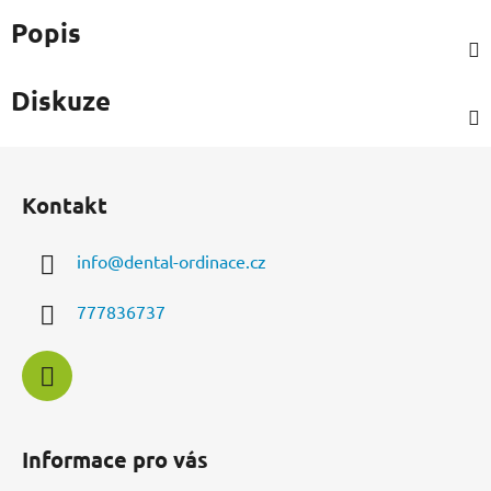
Popis
Diskuze
Z
á
Kontakt
p
a
info
@
dental-ordinace.cz
t
í
777836737
Informace pro vás