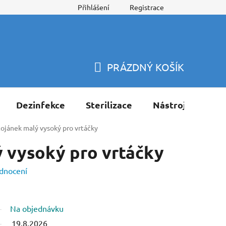
Přihlášení
Registrace
PRÁZDNÝ KOŠÍK
NÁKUPNÍ
KOŠÍK
Dezinfekce
Sterilizace
Nástroje
Pří
tojánek malý vysoký pro vrtáčky
 vysoký pro vrtáčky
dnocení
Na objednávku
19.8.2026