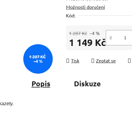
Možnosti doručení
z
5
Kód:
hvězdiček.
1 207 Kč
–4 %
1 149 Kč
Měrná cena:
1 207 KČ
Tisk
Zeptat se
–4 %
Popis
Diskuze
kazety.