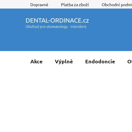
Přejít
Dopravné
Platba za zboží
Obchodní podm
na
obsah
Akce
Výplně
Endodoncie
O