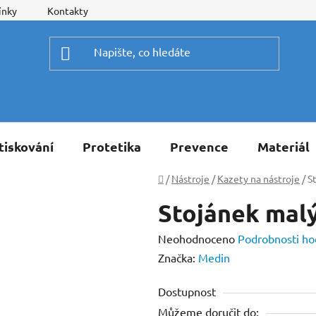
ínky
Kontakty
tiskování
Protetika
Prevence
Materiál
Domů
/
Nástroje
/
Kazety na nástroje
/
S
Stojánek malý
Průměrné
Neohodnoceno
Podrobnosti ho
hodnocení
Značka:
Medin
produktu
Dostupnost
je
Můžeme doručit do:
0,0