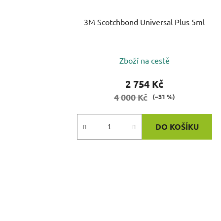
3M Scotchbond Universal Plus 5ml
Zboží na cestě
2 754 Kč
4 000 Kč
(–31 %)
DO KOŠÍKU