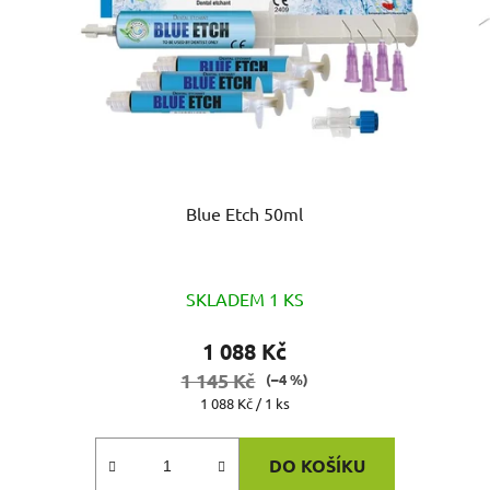
Blue Etch 50ml
SKLADEM 1 KS
1 088 Kč
1 145 Kč
(–4 %)
Měrná
1 088 Kč / 1 ks
cena:
DO KOŠÍKU