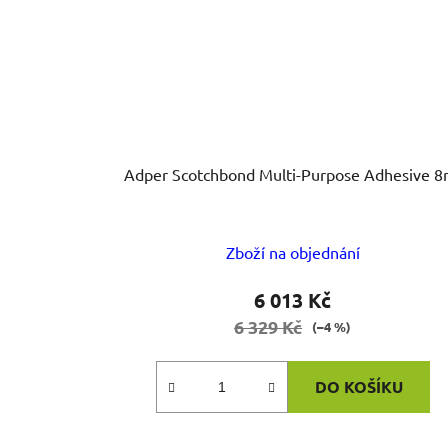
Adper Scotchbond Multi-Purpose Adhesive 8
Zboží na objednání
6 013 Kč
6 329 Kč
(–4 %)
DO KOŠÍKU