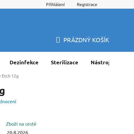
Přihlášení
Registrace
PRÁZDNÝ KOŠÍK
NÁKUPNÍ
KOŠÍK
Dezinfekce
Sterilizace
Nástroje
Pří
r Etch 12g
g
dnocení
Zboží na cestě
20.8.2026