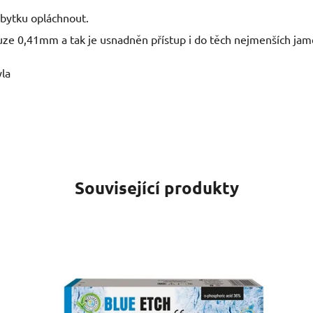
zbytku opláchnout.
uze 0,41mm a tak je usnadněn přístup i do těch nejmenších jame
yla
Související produkty