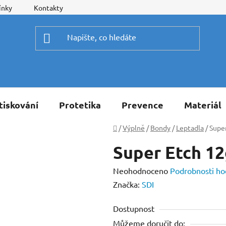
ínky
Kontakty
tiskování
Protetika
Prevence
Materiál
Domů
/
Výplně
/
Bondy
/
Leptadla
/
Supe
Super Etch 12
Průměrné
Neohodnoceno
Podrobnosti ho
hodnocení
Značka:
SDI
produktu
Dostupnost
je
Můžeme doručit do:
0,0