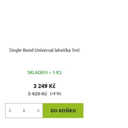
Single Bond Universal lahvička 5ml
SKLADEM > 5 KS
3 249 Kč
3 420 Kč
(–5 %)
DO KOŠÍKU