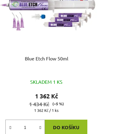
Blue Etch Flow 50ml
SKLADEM 1 KS
1 362 Kč
1 434 Kč
(–5 %)
Měrná
1 362 Kč / 1 ks
cena:
DO KOŠÍKU