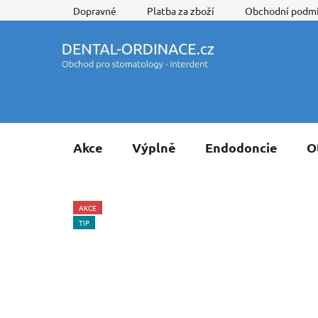
Přejít
Dopravné
Platba za zboží
Obchodní podm
na
obsah
Akce
Výplně
Endodoncie
O
AKCE
TIP