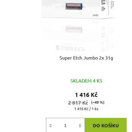
Super Etch Jumbo 2x 31g
SKLADEM 4 KS
1 416 Kč
2 817 Kč
(–49 %)
Měrná
1 416 Kč / 1 ks
cena:
DO KOŠÍKU