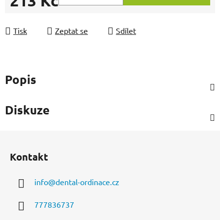
213 Kč
Měrná cena:
Tisk
Zeptat se
Sdílet
Popis
Diskuze
Z
á
Kontakt
p
a
info
@
dental-ordinace.cz
t
í
777836737