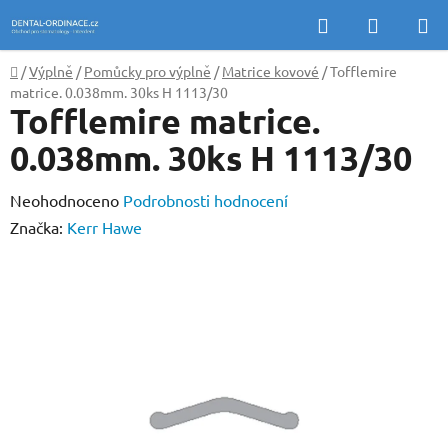
Přejít
Hledat
NÁKUP
na
KOŠÍK
obsah
Domů
/
Výplně
/
Pomůcky pro výplně
/
Matrice kovové
/
Tofflemire
matrice. 0.038mm. 30ks H 1113/30
Tofflemire matrice.
0.038mm. 30ks H 1113/30
Průměrné
Neohodnoceno
Podrobnosti hodnocení
hodnocení
Značka:
Kerr Hawe
produktu
je
0,0
z
5
hvězdiček.