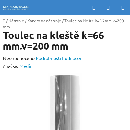
Přejít
Hledat
NÁKUP
na
KOŠÍK
obsah
Domů
/
Nástroje
/
Kazety na nástroje
/
Toulec na kleště k=66 mm.v=200
mm
Toulec na kleště k=66
mm.v=200 mm
Průměrné
Neohodnoceno
Podrobnosti hodnocení
hodnocení
Značka:
Medin
produktu
je
0,0
z
5
hvězdiček.