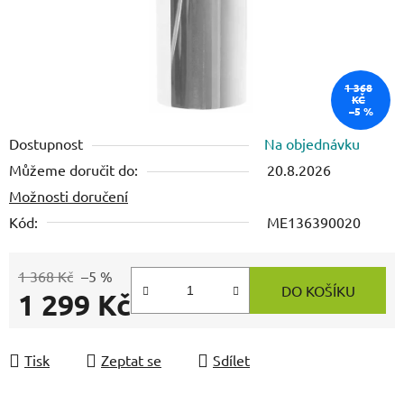
1 368
KČ
–5 %
Dostupnost
Na objednávku
Můžeme doručit do:
20.8.2026
Možnosti doručení
Kód:
ME136390020
1 368 Kč
–5 %
DO KOŠÍKU
1 299 Kč
Měrná cena:
Tisk
Zeptat se
Sdílet