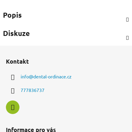
Popis
Diskuze
Z
á
Kontakt
p
a
info
@
dental-ordinace.cz
t
í
777836737
Informace pro vás