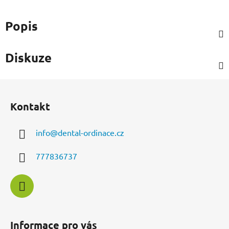
Popis
Diskuze
Z
á
Kontakt
p
a
info
@
dental-ordinace.cz
t
í
777836737
Informace pro vás