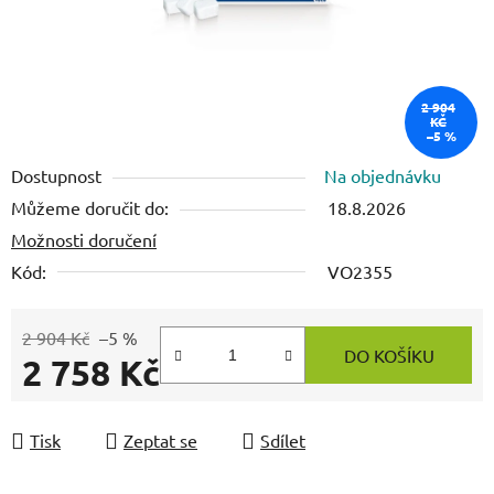
2 904
KČ
–5 %
Dostupnost
Na objednávku
Můžeme doručit do:
18.8.2026
Možnosti doručení
Kód:
VO2355
2 904 Kč
–5 %
DO KOŠÍKU
2 758 Kč
Měrná cena:
Tisk
Zeptat se
Sdílet