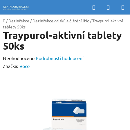
Přejít
Hledat
NÁKUP
na
KOŠÍK
obsah
Domů
/
Dezinfekce
/
Dezinfekce otisků a čištění lžic
/
Traypurol-aktivní
tablety 50ks
Traypurol-aktivní tablety
50ks
Průměrné
Neohodnoceno
Podrobnosti hodnocení
hodnocení
Značka:
Voco
produktu
je
0,0
z
5
hvězdiček.